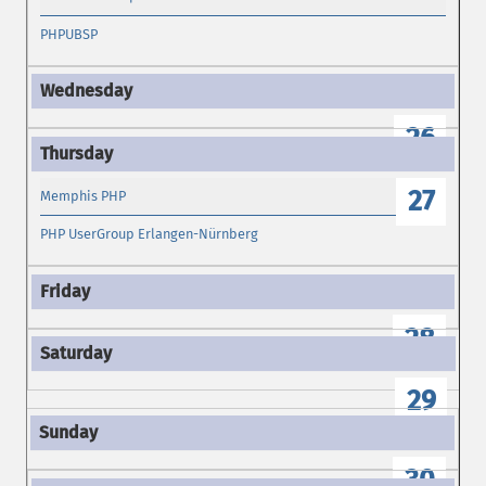
PHPUBSP
26
27
Memphis PHP
PHP UserGroup Erlangen-Nürnberg
28
29
30