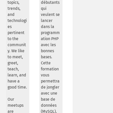
topics,
débutants
trends,
qui
and
veulent se
technologi
lancer
es
dans la
pertinent
programm
to the
ation PHP
communit
avec les
y. We like
bonnes
to meet,
bases.
greet,
Cette
teach,
formation
learn, and
vous
have a
permettra
good time.
de jongler
avec une
Our
base de
meetups
données
are
(MySQL),