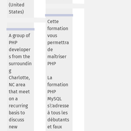
(
United
States
)
Cette
formation
A group of
vous
PHP
permettra
developer
de
s from the
maîtriser
surroundin
PHP
g
Charlotte,
La
NC area
formation
that meet
PHP
on a
MySQL
recurring
s\'adresse
basis to
à tous les
discuss
débutants
new
et faux