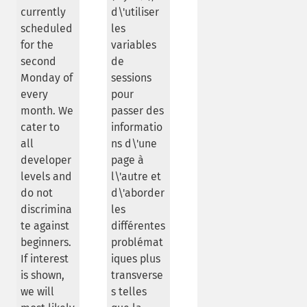
currently
d\'utiliser
scheduled
les
for the
variables
second
de
Monday of
sessions
every
pour
month. We
passer des
cater to
informatio
all
ns d\'une
developer
page à
levels and
l\'autre et
do not
d\'aborder
discrimina
les
te against
différentes
beginners.
problémat
If interest
iques plus
is shown,
transverse
we will
s telles