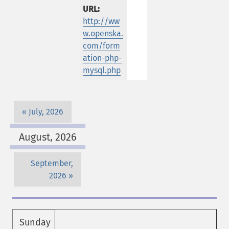
URL:
http://ww
w.openska.
com/form
ation-php-
mysql.php
July, 2026
August, 2026
September,
2026
Sunday