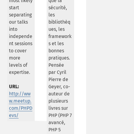
most likely
que la
start
sécurité,
separating
les
our talks
bibliothèq
into
ues, les
independe
framework
nt sessions
s et les
to cover
bonnes
more
pratiques.
levels of
Pensée
expertise.
par Cyril
Pierre de
URL:
Geyer, co-
http://ww
auteur de
w.meetup.
plusieurs
com/PHPD
livres sur
evs/
PHP (PHP 7
avancé,
PHP 5