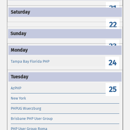
21
22
23
24
Tampa Bay Florida PHP
25
AzPHP
New York
PHPUG Wuerzburg
Brisbane PHP User Group
PHP User Group Roma