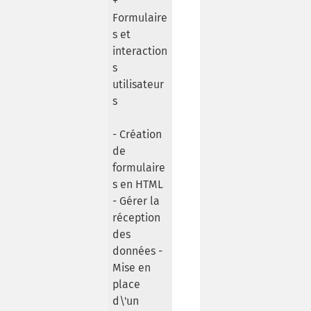
+
Formulaire
s et
interaction
s
utilisateur
s
- Création
de
formulaire
s en HTML
- Gérer la
réception
des
données -
Mise en
place
d\'un