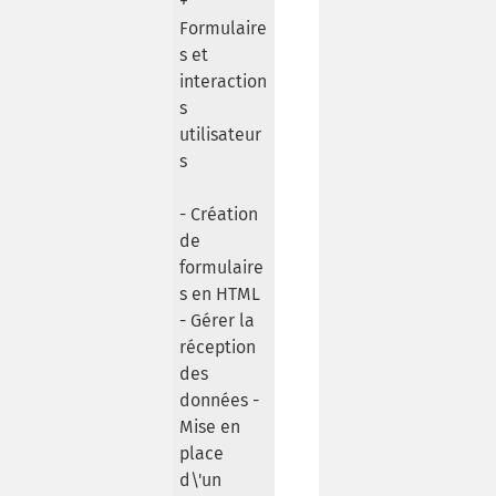
+
Formulaire
s et
interaction
s
utilisateur
s
- Création
de
formulaire
s en HTML
- Gérer la
réception
des
données -
Mise en
place
d\'un