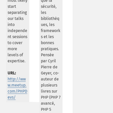
most likely
que la
start
sécurité,
separating
les
our talks
bibliothèq
into
ues, les
independe
framework
nt sessions
s et les
to cover
bonnes
more
pratiques.
levels of
Pensée
expertise.
par Cyril
Pierre de
URL:
Geyer, co-
http://ww
auteur de
w.meetup.
plusieurs
com/PHPD
livres sur
evs/
PHP (PHP 7
avancé,
PHP 5