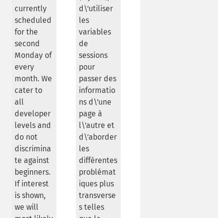
currently
d\'utiliser
scheduled
les
for the
variables
second
de
Monday of
sessions
every
pour
month. We
passer des
cater to
informatio
all
ns d\'une
developer
page à
levels and
l\'autre et
do not
d\'aborder
discrimina
les
te against
différentes
beginners.
problémat
If interest
iques plus
is shown,
transverse
we will
s telles