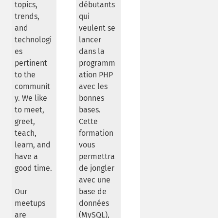
topics,
débutants
trends,
qui
and
veulent se
technologi
lancer
es
dans la
pertinent
programm
to the
ation PHP
communit
avec les
y. We like
bonnes
to meet,
bases.
greet,
Cette
teach,
formation
learn, and
vous
have a
permettra
good time.
de jongler
avec une
Our
base de
meetups
données
are
(MySQL),