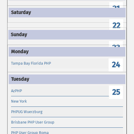
21
22
23
24
Tampa Bay Florida PHP
25
AzPHP
New York
PHPUG Wuerzburg
Brisbane PHP User Group
PHP User Group Roma