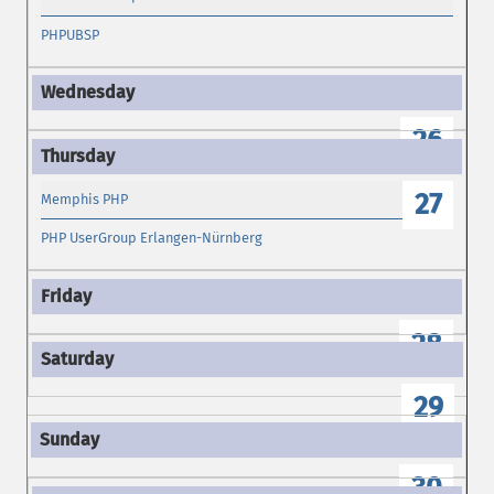
PHPUBSP
26
27
Memphis PHP
PHP UserGroup Erlangen-Nürnberg
28
29
30