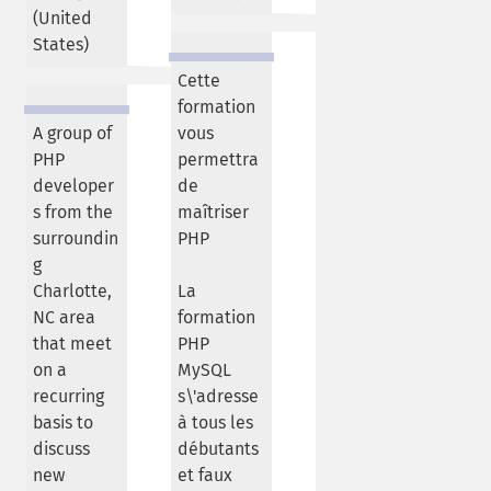
(
United
States
)
Cette
formation
A group of
vous
PHP
permettra
developer
de
s from the
maîtriser
surroundin
PHP
g
Charlotte,
La
NC area
formation
that meet
PHP
on a
MySQL
recurring
s\'adresse
basis to
à tous les
discuss
débutants
new
et faux