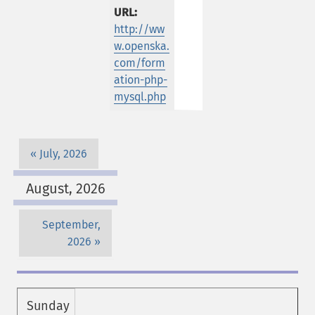
URL:
http://ww
w.openska.
com/form
ation-php-
mysql.php
July, 2026
August, 2026
September,
2026
Sunday