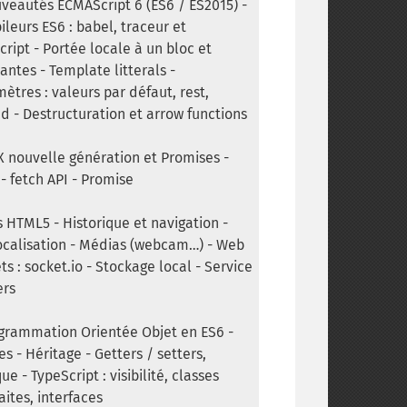
veautés ECMAScript 6 (ES6 / ES2015) -
leurs ES6 : babel, traceur et
cript - Portée locale à un bloc et
antes - Template litterals -
ètres : valeurs par défaut, rest,
d - Destructuration et arrow functions
X nouvelle génération et Promises -
- fetch API - Promise
s HTML5 - Historique et navigation -
calisation - Médias (webcam…) - Web
ts : socket.io - Stockage local - Service
ers
grammation Orientée Objet en ES6 -
es - Héritage - Getters / setters,
que - TypeScript : visibilité, classes
aites, interfaces