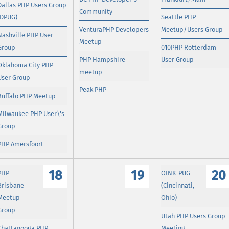
Dallas PHP Users Group
Community
(DPUG)
Seattle PHP
VenturaPHP Developers
Meetup/Users Group
Nashville PHP User
Meetup
Group
010PHP Rotterdam
PHP Hampshire
User Group
Oklahoma City PHP
meetup
User Group
Peak PHP
Buffalo PHP Meetup
Milwaukee PHP User\'s
Group
PHP Amersfoort
18
19
20
PHP
OINK-PUG
Brisbane
(Cincinnati,
Meetup
Ohio)
Group
Utah PHP Users Group
Chattanooga PHP
Meeting