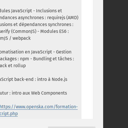
ules JavaScript - Inclusions et
dances asynchrones : requirejs (AMD)
lusions et dépendances synchrones :
erify (CommonJS) - Modules ES6 :
emJS / webpack
omatisation en JavaScript - Gestion
ackages : npm - Bundling et tâches :
ck et rollup
aScript back-end : intro à Node.js
futur : intro aux Web Components
https://www.openska.com/formation-
cript.php