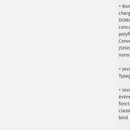
+ Bon
charg
DOMCo
conca
polyf
Conve
JSHin
norm
+ Jav
Typag
+ Jav
événe
fonct
class
bind