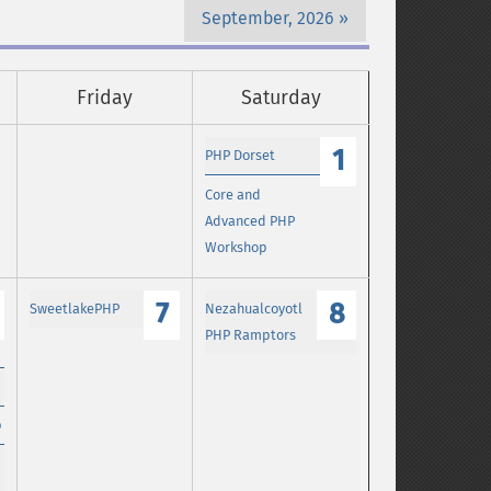
September, 2026
Friday
Saturday
1
PHP Dorset
Core and
Advanced PHP
Workshop
7
8
SweetlakePHP
Nezahualcoyotl
PHP Ramptors
p