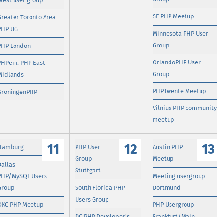
West user group
SF PHP Meetup
Greater Toronto Area
PHP UG
Minnesota PHP User
Group
PHP London
OrlandoPHP User
PHPem: PHP East
Group
Midlands
PHPTwente Meetup
GroningenPHP
Vilnius PHP community
meetup
11
12
13
Hamburg
PHP User
Austin PHP
Group
Meetup
Dallas
Stuttgart
PHP/MySQL Users
Meeting usergroup
Group
South Florida PHP
Dortmund
Users Group
OKC PHP Meetup
PHP Usergroup
DC PHP Developer's
Frankfurt/Main