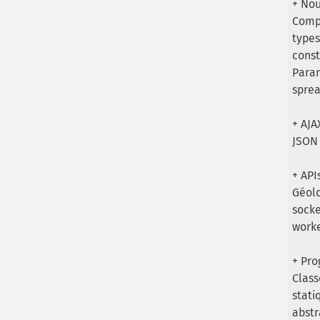
+ Nou
Compi
types
const
Param
sprea
+ AJA
JSON 
+ API
Géolo
socke
work
+ Pro
Class
stati
abstr