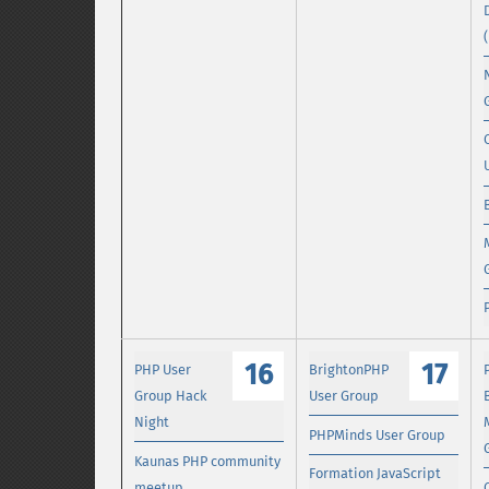
16
17
PHP User
BrightonPHP
Group Hack
User Group
Night
PHPMinds User Group
Kaunas PHP community
Formation JavaScript
meetup