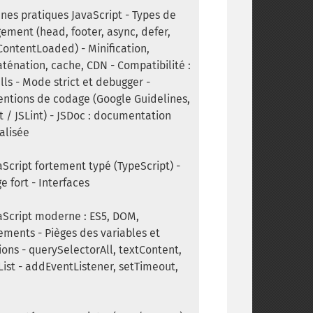
nes pratiques JavaScript - Types de
ement (head, footer, async, defer,
ntentLoaded) - Minification,
ténation, cache, CDN - Compatibilité :
ills - Mode strict et debugger -
ntions de codage (Google Guidelines,
t / JSLint) - JSDoc : documentation
alisée
aScript fortement typé (TypeScript) -
e fort - Interfaces
aScript moderne : ES5, DOM,
ments - Pièges des variables et
ions - querySelectorAll, textContent,
List - addEventListener, setTimeout,