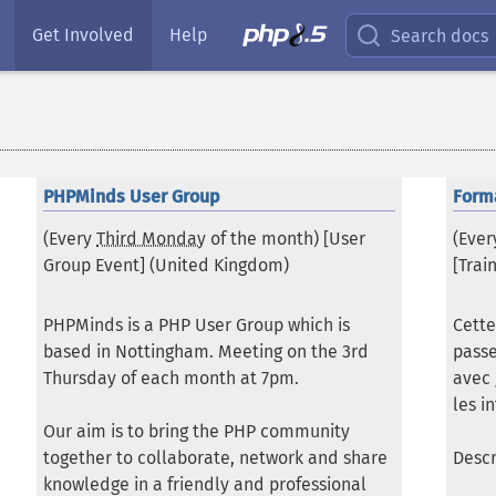
Get Involved
Help
Search docs
PHPMinds User Group
Form
(Every
Third Monday
of the month) [User
(Eve
Group Event] (
United Kingdom
)
[Train
PHPMinds is a PHP User Group which is
Cette
based in Nottingham. Meeting on the 3rd
passe
Thursday of each month at 7pm.
avec 
les i
Our aim is to bring the PHP community
together to collaborate, network and share
Descr
knowledge in a friendly and professional