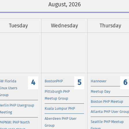
August, 2026
Tuesday
Wednesday
Thursday
4
5
6
SW Florida
BostonPHP
Hannover
Linux Users
Pittsburgh PHP
Meetup Day
Group
Meetup Group
Boston PHP Meetup
Berlin PHP Usergroup
Kuala Lumpur PHP
Atlanta PHP User Grou
Meeting
Aberdeen PHP User
Seattle PHP Meetup
PHPNW: PHP North
Group
Group