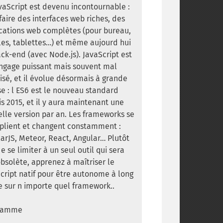
vaScript est devenu incontournable :
faire des interfaces web riches, des
cations web complètes (pour bureau,
es, tablettes…) et même aujourd hui
ck-end (avec Node.js). JavaScript est
ngage puissant mais souvent mal
isé, et il évolue désormais à grande
se : l ES6 est le nouveau standard
s 2015, et il y aura maintenant une
lle version par an. Les frameworks se
plient et changent constamment :
arJS, Meteor, React, Angular… Plutôt
e se limiter à un seul outil qui sera
obsolète, apprenez à maîtriser le
cript natif pour être autonome à long
 sur n importe quel framework..
ramme