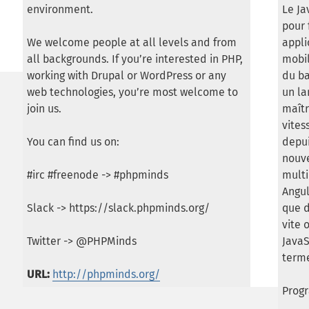
environment.
Le Ja
pour 
We welcome people at all levels and from
appli
all backgrounds. If you’re interested in PHP,
mobil
working with Drupal or WordPress or any
du ba
web technologies, you’re most welcome to
un la
join us.
maîtr
vites
You can find us on:
depui
nouve
#irc #freenode -> #phpminds
multi
Angul
Slack -> https://slack.phpminds.org/
que d
vite 
Twitter -> @PHPMinds
JavaS
terme
URL:
http://phpminds.org/
Prog