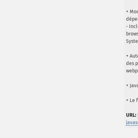
+ Mod
dépen
- Inc
brows
Syst
+ Aut
des p
webpa
+ Jav
+ Le 
URL:
javas