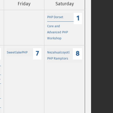
Friday
Saturday
1
PHP Dorset
Core and
Advanced PHP
Workshop
7
8
SweetlakePHP
Nezahualcoyotl
PHP Ramptors
p