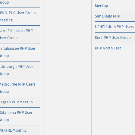
Group
Meetup
NWO-PUG User Group
San Diego PHP
Meeting
UPHPU Utah PHP Users
Lake / Kenosha PHP
Kent PHP User Group
User Group
PHP North East
Tallahassee PHP User
Group
Edinburgh PHP User
Group
Melbourne PHP Users
Group
Zagreb PHP Meetup
Oklahoma PHP User
Group
PHP.FRL Monthly