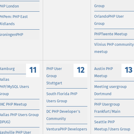
Group
PHP London
OrlandoPHP User
PHPem: PHP East
Group
Midlands
PHPTwente Meetup
GroningenPHP
Vilnius PHP community
meetup
11
12
13
Hamburg
PHP User
Austin PHP
Group
Meetup
Dallas
Stuttgart
PHP/MySQL Users
Meeting usergroup
Group
South Florida PHP
Dortmund
Users Group
OKC PHP Meetup
PHP Usergroup
DC PHP Developer's
Frankfurt/Main
Dallas PHP Users Group
Community
(DPUG)
Seattle PHP
VenturaPHP Developers
Meetup/Users Group
Nashville PHP User