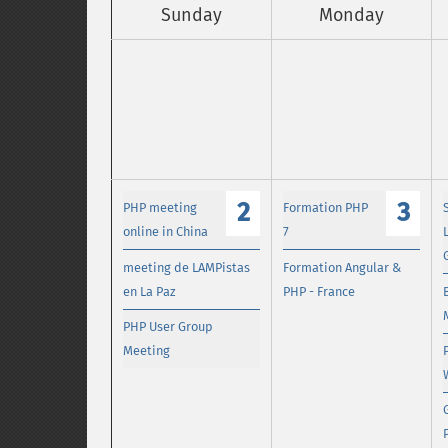
Sunday
Monday
2
3
PHP meeting
Formation PHP
online in China
7
meeting de LAMPistas
Formation Angular &
en La Paz
PHP - France
PHP User Group
Meeting