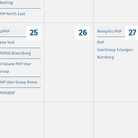
Meeting
PHP North East
25
26
27
AzPHP
Memphis PHP
New York
PHP
UserGroup Erlangen-
PHPUG Wuerzburg
Nürnberg
Brisbane PHP User
Group
PHP User Group Roma
PHPUBSP