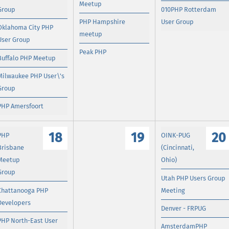
Meetup
Group
010PHP Rotterdam
PHP Hampshire
User Group
Oklahoma City PHP
meetup
User Group
Peak PHP
Buffalo PHP Meetup
Milwaukee PHP User\'s
Group
PHP Amersfoort
18
19
20
PHP
OINK-PUG
Brisbane
(Cincinnati,
Meetup
Ohio)
Group
Utah PHP Users Group
Chattanooga PHP
Meeting
Developers
Denver - FRPUG
PHP North-East User
AmsterdamPHP