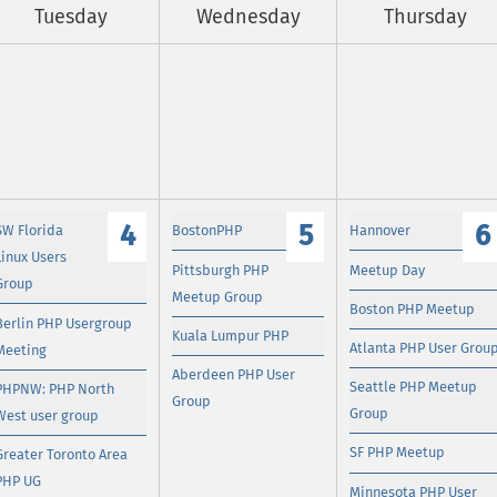
Tuesday
Wednesday
Thursday
4
5
6
SW Florida
BostonPHP
Hannover
Linux Users
Pittsburgh PHP
Meetup Day
Group
Meetup Group
Boston PHP Meetup
Berlin PHP Usergroup
Kuala Lumpur PHP
Atlanta PHP User Grou
Meeting
Aberdeen PHP User
Seattle PHP Meetup
PHPNW: PHP North
Group
Group
West user group
SF PHP Meetup
Greater Toronto Area
PHP UG
Minnesota PHP User