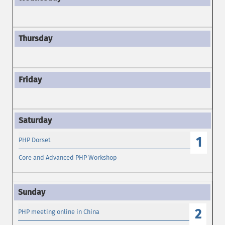
1
PHP Dorset
Core and Advanced PHP Workshop
2
PHP meeting online in China