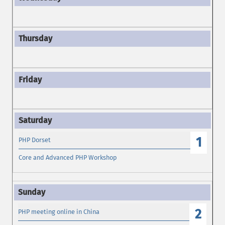
1
PHP Dorset
Core and Advanced PHP Workshop
2
PHP meeting online in China