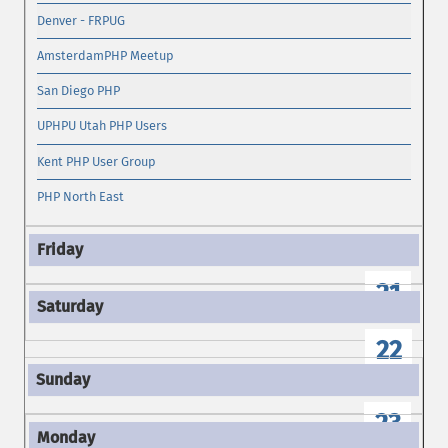
Denver - FRPUG
AmsterdamPHP Meetup
San Diego PHP
UPHPU Utah PHP Users
Kent PHP User Group
PHP North East
21
22
23