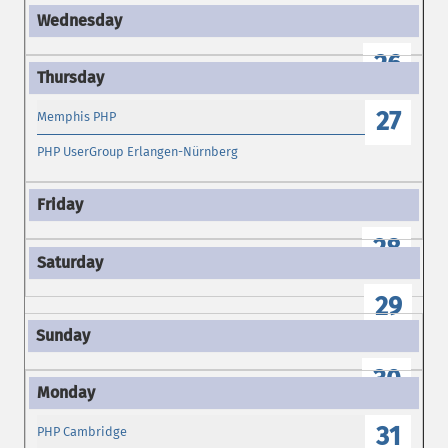
26
27
Memphis PHP
PHP UserGroup Erlangen-Nürnberg
28
29
30
31
PHP Cambridge