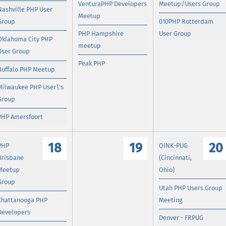
VenturaPHP Developers
Meetup/Users Group
Nashville PHP User
Meetup
Group
010PHP Rotterdam
PHP Hampshire
User Group
Oklahoma City PHP
meetup
User Group
Peak PHP
Buffalo PHP Meetup
Milwaukee PHP User\'s
Group
PHP Amersfoort
18
19
20
PHP
OINK-PUG
Brisbane
(Cincinnati,
Meetup
Ohio)
Group
Utah PHP Users Group
Chattanooga PHP
Meeting
Developers
Denver - FRPUG