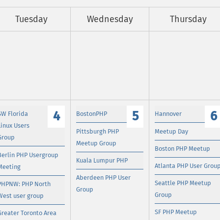
Tuesday
Wednesday
Thursday
4
5
6
SW Florida
BostonPHP
Hannover
Linux Users
Pittsburgh PHP
Meetup Day
Group
Meetup Group
Boston PHP Meetup
Berlin PHP Usergroup
Kuala Lumpur PHP
Atlanta PHP User Grou
Meeting
Aberdeen PHP User
Seattle PHP Meetup
PHPNW: PHP North
Group
Group
West user group
SF PHP Meetup
Greater Toronto Area