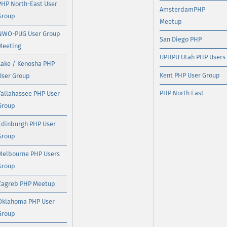
PHP North-East User
AmsterdamPHP
Group
Meetup
NWO-PUG User Group
San Diego PHP
Meeting
UPHPU Utah PHP Users
Lake / Kenosha PHP
Kent PHP User Group
User Group
PHP North East
Tallahassee PHP User
Group
Edinburgh PHP User
Group
Melbourne PHP Users
Group
Zagreb PHP Meetup
Oklahoma PHP User
Group