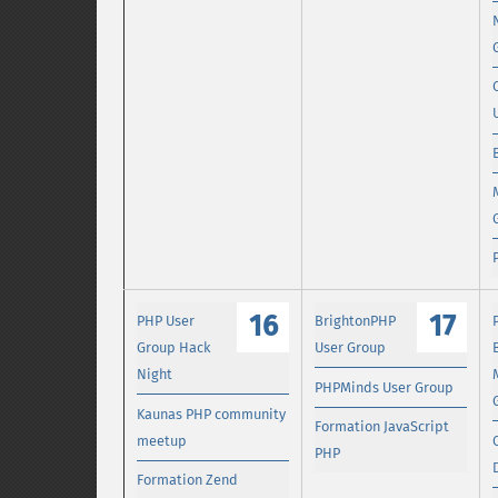
16
17
PHP User
BrightonPHP
Group Hack
User Group
Night
PHPMinds User Group
Kaunas PHP community
Formation JavaScript
meetup
PHP
Formation Zend