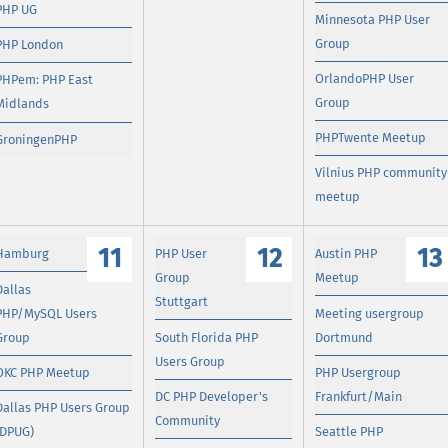
PHP UG
Minnesota PHP User
Group
PHP London
OrlandoPHP User
PHPem: PHP East
Group
Midlands
PHPTwente Meetup
GroningenPHP
Vilnius PHP community
meetup
11
12
13
Hamburg
PHP User
Austin PHP
Group
Meetup
Dallas
Stuttgart
PHP/MySQL Users
Meeting usergroup
Group
South Florida PHP
Dortmund
Users Group
OKC PHP Meetup
PHP Usergroup
DC PHP Developer's
Frankfurt/Main
Dallas PHP Users Group
Community
(DPUG)
Seattle PHP