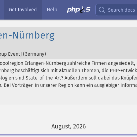
Get Involved
Help
Search docs
en-Nürnberg
up Event] (
Germany
)
ropolregion Erlangen-Nürnberg zahlreiche Firmen angesiedelt,
nberg beschäftigt sich mit aktuellen Themen, die PHP-Entwick
ogien sind State-of-the-Art? Außerdem soll dabei das Knüpfe
 Bei Vorträgen in unserer Region kann ein ausgiebiger Informa
August, 2026