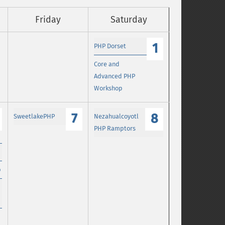
Friday
Saturday
1
PHP Dorset
Core and
Advanced PHP
Workshop
7
8
SweetlakePHP
Nezahualcoyotl
PHP Ramptors
p