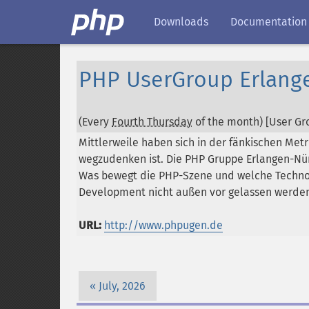
Downloads
Documentation
PHP UserGroup Erlang
(Every
Fourth Thursday
of the month) [User Gro
Mittlerweile haben sich in der fänkischen Met
wegzudenken ist. Die PHP Gruppe Erlangen-Nür
Was bewegt die PHP-Szene und welche Technol
Development nicht außen vor gelassen werden.
URL:
http://www.phpugen.de
July, 2026