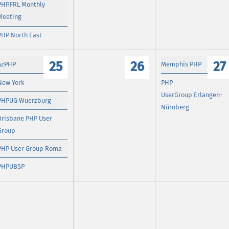
PHP.FRL Monthly
Meeting
PHP North East
25
26
27
AzPHP
Memphis PHP
New York
PHP
UserGroup Erlangen-
PHPUG Wuerzburg
Nürnberg
Brisbane PHP User
Group
PHP User Group Roma
PHPUBSP