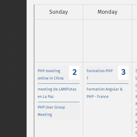
Sunday
Monday
2
3
PHP meeting
Formation PHP
online in China
7
meeting de LAMPistas
Formation Angular &
en La Paz
PHP - France
PHP User Group
Meeting