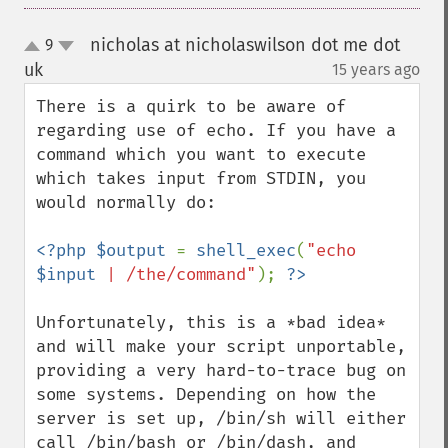
nicholas at nicholaswilson dot me dot
9
up
down
uk
15 years ago
¶
There is a quirk to be aware of 
regarding use of echo. If you have a 
command which you want to execute 
which takes input from STDIN, you 
would normally do:

<?php $output 
= 
shell_exec
(
"echo 
$input
 | /the/command"
); 
Unfortunately, this is a *bad idea* 
and will make your script unportable, 
providing a very hard-to-trace bug on 
some systems. Depending on how the 
server is set up, /bin/sh will either 
call /bin/bash or /bin/dash, and 