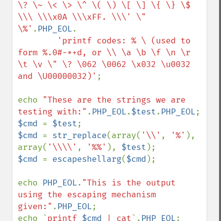
\? \~ \< \> \^ \( \) \[ \] \{ \} \$ 
\\\ \\\x0A \\\xFF. \\\' \" 
\%'
.
PHP_EOL
.

'printf codes: % \ (used to 
form %.0#-*+d, or \\ \a \b \f \n \r 
\t \v \" \? \062 \0062 \x032 \u0032 
and \U00000032)'
;

echo 
"These are the strings we are 
testing with:"
.
PHP_EOL
.
$test
.
PHP_EOL
$cmd 
= 
$test
$cmd 
= 
str_replace
(array(
'\\'
, 
'%'
), 
array(
'\\\\'
, 
'%%'
), 
$test
$cmd 
= 
escapeshellarg
(
$cmd
);

echo 
PHP_EOL
.
"This is the output 
using the escaping mechanism 
given:"
.
PHP_EOL
;

echo `
printf 
$cmd
 | cat
`.
PHP_EOL
;
