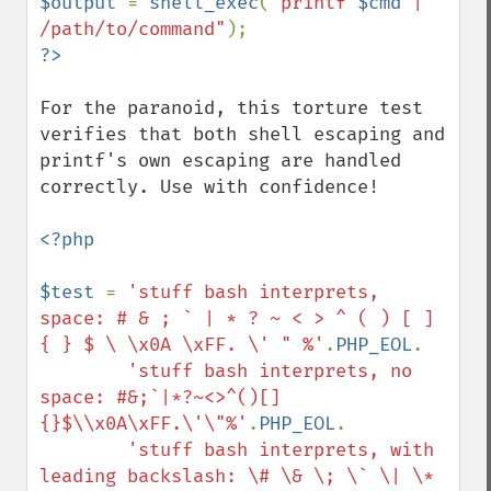
$output 
= 
shell_exec
(
"printf 
$cmd
 | 
/path/to/command"
For the paranoid, this torture test 
verifies that both shell escaping and 
printf's own escaping are handled 
correctly. Use with confidence!

<?php

$test 
= 
'stuff bash interprets, 
space: # & ; ` | * ? ~ < > ^ ( ) [ ] 
{ } $ \ \x0A \xFF. \' " %'
.
PHP_EOL
.

'stuff bash interprets, no 
space: #&;`|*?~<>^()[]
{}$\\x0A\xFF.\'\"%'
.
PHP_EOL
.

'stuff bash interprets, with 
leading backslash: \# \& \; \` \| \* 