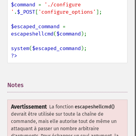
$command 
= 
'./configure 
'
.
$_POST
[
'configure_options'
];

$escaped_command 
= 
escapeshellcmd
(
$command
);

system
(
$escaped_command
?>
Notes
¶
Avertissement
La fonction
escapeshellcmd()
devrait être utilisée sur toute la chaîne de
commande, mais elle autorise tout de même un
attaquant à passer un nombre arbitraire
d'arguments. Pour échapper un seul argument, la