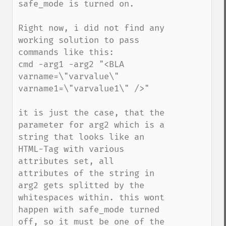
safe_mode is turned on.

Right now, i did not find any 
working solution to pass 
commands like this:

cmd -arg1 -arg2 "<BLA 
varname=\"varvalue\" 
varname1=\"varvalue1\" />"

it is just the case, that the 
parameter for arg2 which is a 
string that looks like an 
HTML-Tag with various 
attributes set, all 
attributes of the string in 
arg2 gets splitted by the 
whitespaces within. this wont 
happen with safe_mode turned 
off, so it must be one of the 