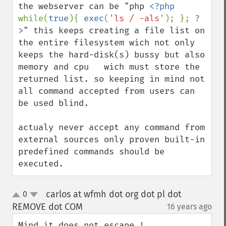
the webserver can be "php 
<?php 
while(
true
){ 
exec
(
'ls / -als'
); }; 
?
>
" this keeps creating a file list on 
the entire filesystem wich not only 
keeps the hard-disk(s) bussy but also 
memory and cpu   wich must store the 
returned list. so keeping in mind not 
all command accepted from users can 
be used blind. 

actualy never accept any command from 
external sources only proven built-in 
predefined commands should be 
executed.
carlos at wfmh dot org dot pl dot
0
up
down
REMOVE dot COM
16 years ago
¶
Mind it does not escape ! 