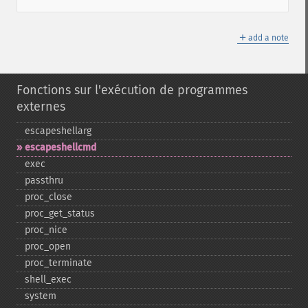
＋
add a note
Fonctions sur l'exécution de programmes
externes
escapeshellarg
escapeshellcmd
exec
passthru
proc_​close
proc_​get_​status
proc_​nice
proc_​open
proc_​terminate
shell_​exec
system