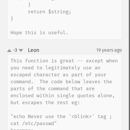
      }

      return $string;

}

Hope this is useful.
Leon
-3
19 years ago
¶
up
down
This function is great -- except when 
you need to legitimately use an 
escaped character as part of your 
command.  The code below leaves the 
parts of the command that are 
enclosed within single quotes alone, 
but escapes the rest eg:

"echo Never use the '<blink>' tag ; 
cat /etc/passwd"
