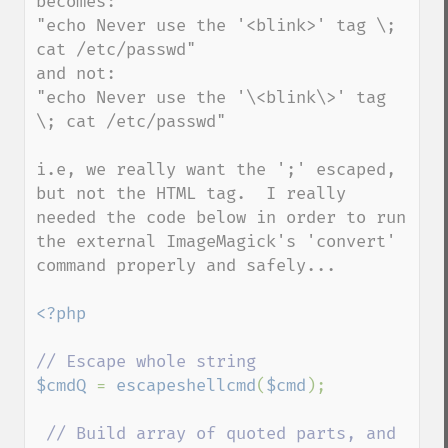
becomes:

"echo Never use the '<blink>' tag \; 
cat /etc/passwd"

and not:

"echo Never use the '\<blink\>' tag 
\; cat /etc/passwd"

i.e, we really want the ';' escaped, 
but not the HTML tag.  I really 
needed the code below in order to run 
the external ImageMagick's 'convert' 
command properly and safely...

<?php

$cmdQ 
= 
escapeshellcmd
(
$cmd
);

// Build array of quoted parts, and 