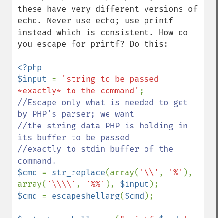
these have very different versions of 
echo. Never use echo; use printf 
instead which is consistent. How do 
you escape for printf? Do this:

<?php

$input 
= 
'string to be passed 
*exactly* to the command'
//Escape only what is needed to get 
by PHP's parser; we want

//the string data PHP is holding in 
its buffer to be passed

//exactly to stdin buffer of the 
$cmd 
= 
str_replace
(array(
'\\'
, 
'%'
), 
array(
'\\\\'
, 
'%%'
), 
$input
$cmd 
= 
escapeshellarg
(
$cmd
);
