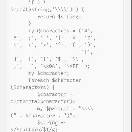
      if ( ! 
index($string,'\\\\') ) {

         return $string;

      }

      my @characters = ('#', 
'&', ';', '`', '|', '*', '?', 
'~', '<', '>', '^', '(', ')',

                        '[', 
']', '{', '}', '$', '\\', 
',', ' ', '\x0A', '\xFF' );

      my $character;

      foreach $character 
(@characters) {

         $character = 
quotemeta($character);

         my $pattern = "\\\\
(" . $character . ")";

         $string =~ 
s/$pattern/$1/g;
