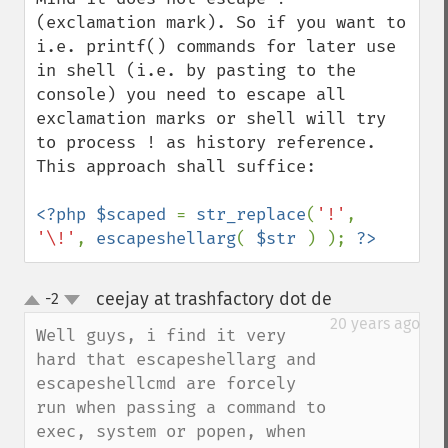
(exclamation mark). So if you want to 
i.e. printf() commands for later use 
in shell (i.e. by pasting to the 
console) you need to escape all 
exclamation marks or shell will try 
to process ! as history reference. 
This approach shall suffice:

<?php $scaped 
= 
str_replace
(
'!'
, 
'\!'
, 
escapeshellarg
( 
$str 
) ); 
?>
ceejay at trashfactory dot de
-2
¶
up
down
20 years ago
Well guys, i find it very 
hard that escapeshellarg and 
escapeshellcmd are forcely 
run when passing a command to 
exec, system or popen, when 