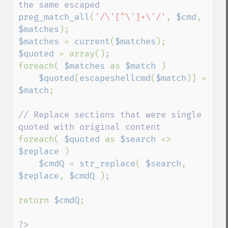
preg_match_all
(
'/\'[^\']+\'/'
, 
$cmd
, 
$matches
$matches 
= 
current
(
$matches
$quoted 
= array();

foreach( 
$matches 
as 
$match 
)

$quoted
[
escapeshellcmd
(
$match
)] = 
$match
;

// Replace sections that were single 
foreach( 
$quoted 
as 
$search 
=> 
$replace 
)

$cmdQ 
= 
str_replace
( 
$search
, 
$replace
, 
$cmdQ 
);

return 
$cmdQ
;

?>