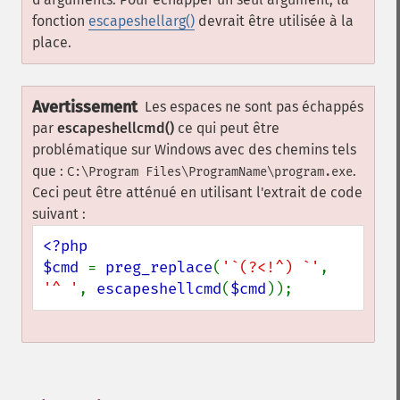
fonction
escapeshellarg()
devrait être utilisée à la
place.
Avertissement
Les espaces ne sont pas échappés
par
escapeshellcmd()
ce qui peut être
problématique sur Windows avec des chemins tels
que :
.
C:\Program Files\ProgramName\program.exe
Ceci peut être atténué en utilisant l'extrait de code
suivant :
<?php

$cmd 
= 
preg_replace
(
'`(?<!^) `'
, 
'^ '
, 
escapeshellcmd
(
$cmd
));