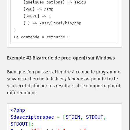
    [quelques_options] => aeiou

    [PWD] => /tmp

    [SHLVL] => 1

    [_] => /usr/local/bin/php

)

La commande a retourné 0
Exemple #2 Bizarrerie de
proc_open()
sur Windows
Bien que l'on puisse s'attendre à ce que le programme
suivant recherche le fichier
filename.txt
pour le texte
et d'afficher les résultats, il se comporte plutôt
search
différemment.
<?php

$descriptorspec 
= [
STDIN
, 
STDOUT
, 
STDOUT