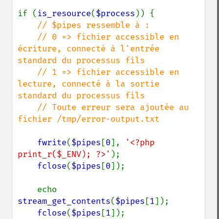
if (
is_resource
(
$process
)) {

// $pipes ressemble à :

    // 0 => fichier accessible en 
écriture, connecté à l'entrée 
standard du processus fils

    // 1 => fichier accessible en 
lecture, connecté à la sortie 
standard du processus fils

    // Toute erreur sera ajoutée au 
fichier /tmp/error-output.txt

fwrite
(
$pipes
[
0
], 
'<?php 
print_r($_ENV); ?>'
);

fclose
(
$pipes
[
0
]);

    echo 
stream_get_contents
(
$pipes
[
1
]);

fclose
(
$pipes
[
1
]);
