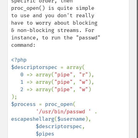
specific order, then 
proc_open() is quite simple 
to use and you don't really 
have to worry about blocking 
& non-blocking streams. For 
instance, to run the "passwd" 
command:

<?php

$descriptorspec 
= array(

0 
=> array(
"pipe"
, 
"r"
),

1 
=> array(
"pipe"
, 
"w"
),

2 
=> array(
"pipe"
, 
"w"
)

$process 
= 
proc_open
(

'/usr/bin/passwd ' 
. 
escapeshellarg
(
$username
),

$descriptorspec
,
