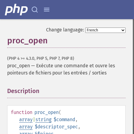
Change language:
proc_open
(PHP 4 >= 4.3.0, PHP 5, PHP 7, PHP 8)
proc_open
—
Exécute une commande et ouvre les
pointeurs de fichiers pour les entrées / sorties
Description
¶
function
proc_open
(
array
|
string
$command
,
array
$descriptor_spec
,
array
&$pipes
,