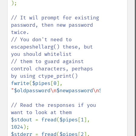
);

// It wil prompt for existing 
password, then new password 
twice.

// You don't need to 
escapeshellarg() these, but 
you should whitelist

// them to guard against 
control characters, perhaps 
fwrite
(
$pipes
[
0
], 
"
$oldpassword
\n
$newpassword
\n
$newpassword
// Read the responses if you 
$stdout 
= 
fread
(
$pipes
[
1
], 
1024
$stderr 
= 
fread
(
$pipes
[
2
], 