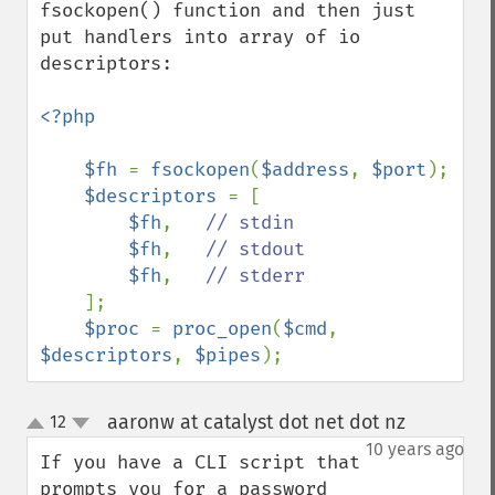
fsockopen() function and then just 
put handlers into array of io 
descriptors:

<?php

    $fh 
= 
fsockopen
(
$address
, 
$port
);

$descriptors 
= [

$fh
,   
// stdin

$fh
,   
// stdout

$fh
,   
// stderr

];

$proc 
= 
proc_open
(
$cmd
, 
$descriptors
, 
$pipes
);
aaronw at catalyst dot net dot nz
12
¶
up
down
10 years ago
If you have a CLI script that 
prompts you for a password 