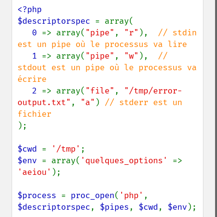
<?php

$descriptorspec 
= array(

0 
=> array(
"pipe"
, 
"r"
),  
// stdin 
est un pipe où le processus va lire

1 
=> array(
"pipe"
, 
"w"
),  
// 
stdout est un pipe où le processus va 
écrire

2 
=> array(
"file"
, 
"/tmp/error-
output.txt"
, 
"a"
) 
// stderr est un 
);

$cwd 
= 
'/tmp'
$env 
= array(
'quelques_options' 
=> 
'aeiou'
);

$process 
= 
proc_open
(
'php'
, 
$descriptorspec
, 
$pipes
, 
$cwd
, 
$env
);
