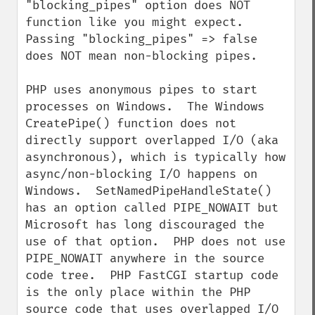
"blocking_pipes" option does NOT 
function like you might expect.  
Passing "blocking_pipes" => false 
does NOT mean non-blocking pipes.

PHP uses anonymous pipes to start 
processes on Windows.  The Windows 
CreatePipe() function does not 
directly support overlapped I/O (aka 
asynchronous), which is typically how 
async/non-blocking I/O happens on 
Windows.  SetNamedPipeHandleState() 
has an option called PIPE_NOWAIT but 
Microsoft has long discouraged the 
use of that option.  PHP does not use 
PIPE_NOWAIT anywhere in the source 
code tree.  PHP FastCGI startup code 
is the only place within the PHP 
source code that uses overlapped I/O 