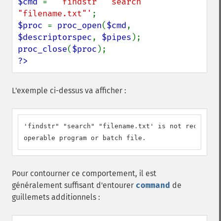
$cmd 
= 
'"findstr" "search" 
"filename.txt"'
$proc 
= 
proc_open
(
$cmd
, 
$descriptorspec
, 
$pipes
proc_close
(
$proc
?>
L'exemple ci-dessus va afficher :
'findstr" "search" "filename.txt' is not recognize
operable program or batch file.
Pour contourner ce comportement, il est
généralement suffisant d'entourer
command
de
guillemets additionnels :