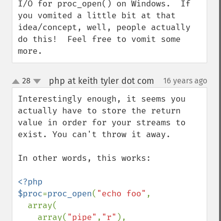
I/O for proc_open() on Windows.  If 
you vomited a little bit at that 
idea/concept, well, people actually 
do this!  Feel free to vomit some 
more.
php at keith tyler dot com
28
16 years ago
¶
up
down
Interestingly enough, it seems you 
actually have to store the return 
value in order for your streams to 
exist. You can't throw it away.

In other words, this works:

<?php

$proc
=
proc_open
(
"echo foo"
,

  array(

    array(
"pipe"
,
"r"
),
