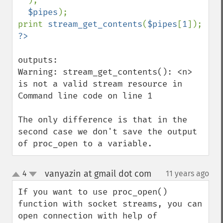
  ),

$pipes
);

print 
stream_get_contents
(
$pipes
[
1
outputs:

Warning: stream_get_contents(): <n> 
is not a valid stream resource in 
Command line code on line 1

The only difference is that in the 
second case we don't save the output 
of proc_open to a variable.
vanyazin at gmail dot com
4
11 years ago
¶
up
down
If you want to use proc_open() 
function with socket streams, you can 
open connection with help of 