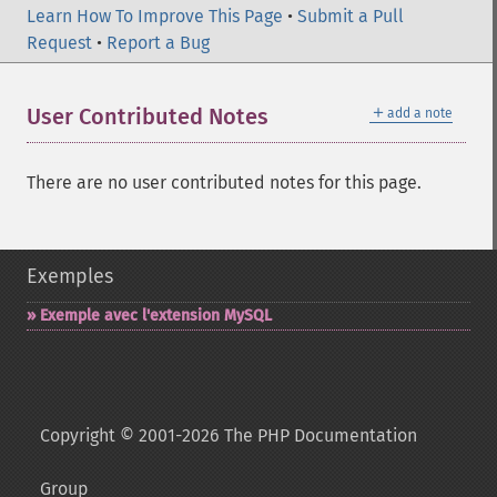
Learn How To Improve This Page
•
Submit a Pull
Request
•
Report a Bug
＋
User Contributed Notes
add a note
There are no user contributed notes for this page.
Exemples
Exemple avec l'extension MySQL
Copyright © 2001-2026 The PHP Documentation
Group