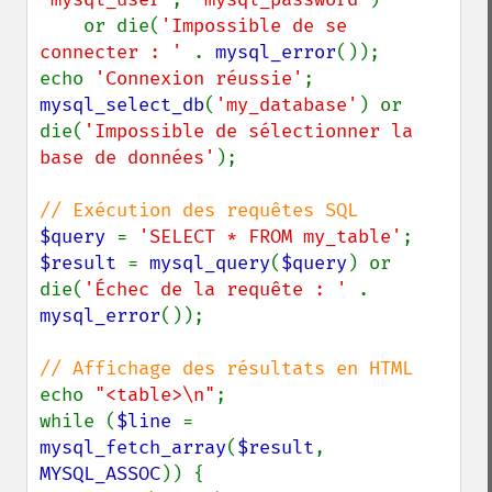
    or die(
'Impossible de se 
connecter : ' 
. 
mysql_error
());

echo 
'Connexion réussie'
mysql_select_db
(
'my_database'
) or 
die(
'Impossible de sélectionner la 
base de données'
);

$query 
= 
'SELECT * FROM my_table'
$result 
= 
mysql_query
(
$query
) or 
die(
'Échec de la requête : ' 
. 
mysql_error
());

echo 
"<table>\n"
;

while (
$line 
= 
mysql_fetch_array
(
$result
, 
MYSQL_ASSOC
)) {
