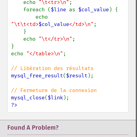
    echo 
"\t<tr>\n"
;

    foreach (
$line 
as 
$col_value
) {

        echo 
"\t\t<td>
$col_value
</td>\n"
;

    }

    echo 
"\t</tr>\n"
;

}

echo 
"</table>\n"
;

mysql_free_result
(
$result
);

mysql_close
(
$link
?>
Found A Problem?