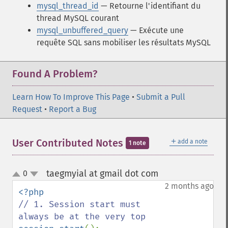
mysql_thread_id
— Retourne l'identifiant du
thread MySQL courant
mysql_unbuffered_query
— Exécute une
requête SQL sans mobiliser les résultats MySQL
Found A Problem?
Learn How To Improve This Page
•
Submit a Pull
Request
•
Report a Bug
＋
User Contributed Notes
add a note
1 note
taegmyial at gmail dot com
0
¶
up
down
2 months ago
// 1. Session start must 