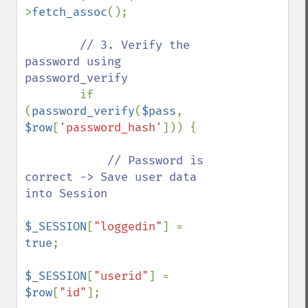
>
fetch_assoc
();

// 3. Verify the 
password using 
password_verify

if 
(
password_verify
(
$pass
, 
$row
[
'password_hash'
])) {

// Password is 
correct -> Save user data 
into Session

$_SESSION
[
"loggedin"
] = 
true
;

$_SESSION
[
"userid"
] = 
$row
[
"id"
];
