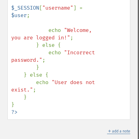
$_SESSION
[
"username"
] = 
$user
;

            echo 
"Welcome, 
you are logged in!"
;

        } else {

            echo 
"Incorrect 
password."
;

        }

    } else {

        echo 
"User does not 
exist."
;

    }

?>
＋
add a note