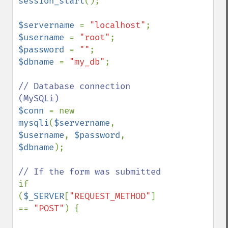
session_start
();

$servername 
= 
"localhost"
$username 
= 
"root"
$password 
= 
""
$dbname 
= 
"my_db"
;

// Database connection 
$conn 
= new 
mysqli
(
$servername
, 
$username
, 
$password
, 
$dbname
);

if 
(
$_SERVER
[
"REQUEST_METHOD"
] 
== 
"POST"
) {
