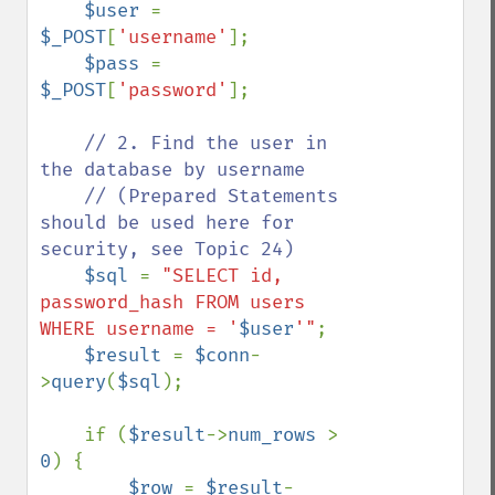
$user 
= 
$_POST
[
'username'
];

$pass 
= 
$_POST
[
'password'
];

// 2. Find the user in 
the database by username

    // (Prepared Statements 
should be used here for 
security, see Topic 24)

$sql 
= 
"SELECT id, 
password_hash FROM users 
WHERE username = '
$user
'"
;

$result 
= 
$conn
-
>
query
(
$sql
);

    if (
$result
->
num_rows 
> 
0
) {

$row 
= 
$result
-