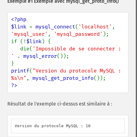
Exemple #1 Exemple avec
mysql_get_proto_info()
<?php

$link 
= 
mysql_connect
(
'localhost'
, 
'mysql_user'
, 
'mysql_password'
);

if (!
$link
) {

   die(
'Impossible de se connecter : 
' 
. 
mysql_error
());

printf
(
"Version du protocole MySQL : 
%s\n"
, 
mysql_get_proto_info
?>
Résultat de l'exemple ci-dessus est similaire à :
Version du protocole MySQL : 10