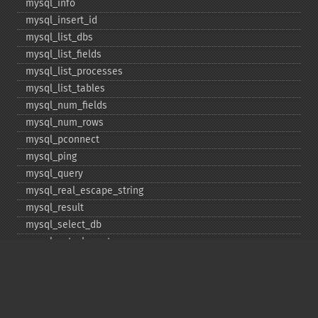
mysql_​info
mysql_​insert_​id
mysql_​list_​dbs
mysql_​list_​fields
mysql_​list_​processes
mysql_​list_​tables
mysql_​num_​fields
mysql_​num_​rows
mysql_​pconnect
mysql_​ping
mysql_​query
mysql_​real_​escape_​string
mysql_​result
mysql_​select_​db
mysql_​set_​charset
mysql_​stat
mysql_​tablename
mysql_​thread_​id
mysql_​unbuffered_​query