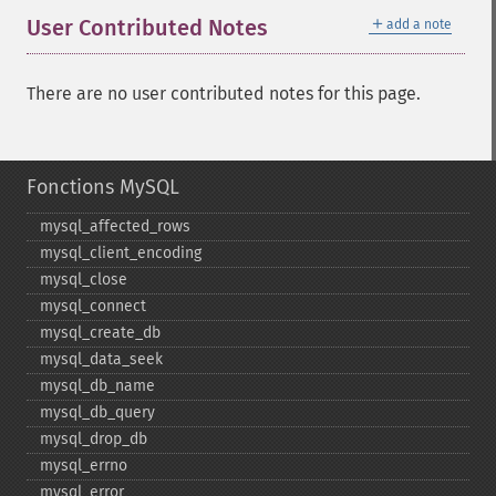
＋
User Contributed Notes
add a note
There are no user contributed notes for this page.
Fonctions MySQL
mysql_​affected_​rows
mysql_​client_​encoding
mysql_​close
mysql_​connect
mysql_​create_​db
mysql_​data_​seek
mysql_​db_​name
mysql_​db_​query
mysql_​drop_​db
mysql_​errno
mysql_​error