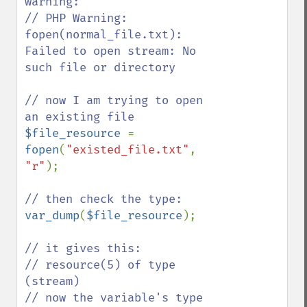
warning:

// PHP Warning: 
fopen(normal_file.txt): 
Failed to open stream: No 
such file or directory

// now I am trying to open 
$file_resource 
= 
fopen
(
"existed_file.txt"
, 
"r"
);

var_dump
(
$file_resource
);

// it gives this:

// resource(5) of type 
(stream)

// now the variable's type 