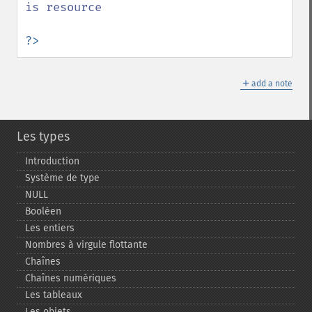
is resource

?>
＋
add a note
Les types
Introduction
Système de type
NULL
Booléen
Les entiers
Nombres à virgule flottante
Chaînes
Chaînes numériques
Les tableaux
Les objets