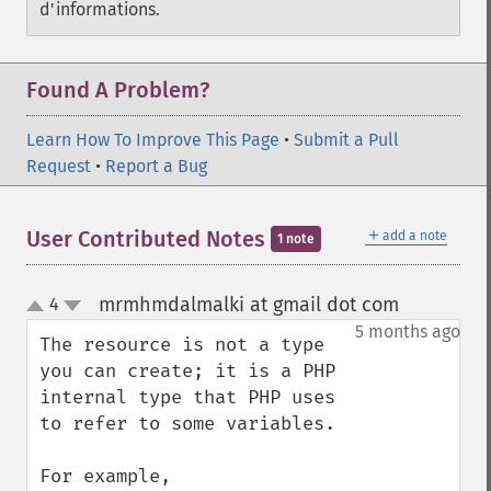
d'informations.
Found A Problem?
Learn How To Improve This Page
•
Submit a Pull
Request
•
Report a Bug
＋
User Contributed Notes
add a note
1 note
mrmhmdalmalki at gmail dot com
4
¶
up
down
5 months ago
The resource is not a type 
you can create; it is a PHP 
internal type that PHP uses 
to refer to some variables.

For example, 
