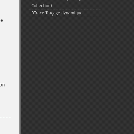
Collection)
DTrace Traçage dynamique
re
non