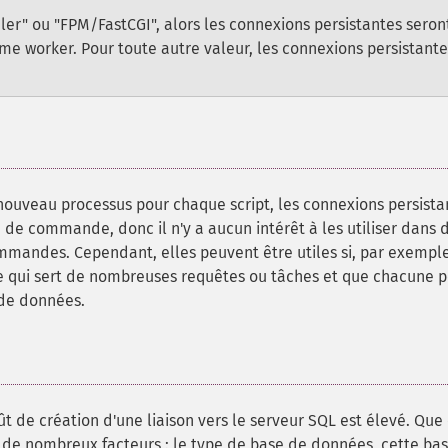
ler" ou "FPM/FastCGI", alors les connexions persistantes seron
ême worker. Pour toute autre valeur, les connexions persistante
uveau processus pour chaque script, les connexions persista
e de commande, donc il n'y a aucun intérêt à les utiliser dans 
commandes. Cependant, elles peuvent être utiles si, par exemple
ée qui sert de nombreuses requêtes ou tâches et que chacune 
 de données.
oût de création d'une liaison vers le serveur SQL est élevé. Que
 de nombreux facteurs : le type de base de données, cette ba