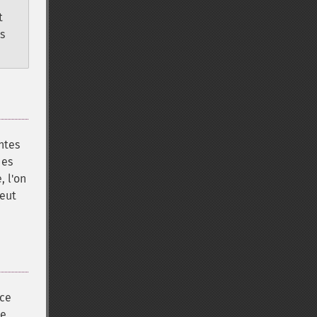
t
s
ntes
des
, l'on
peut
 ce
se