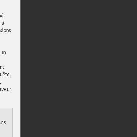
né
 à
exions
 un
nt
quête,
,
erveur
ans