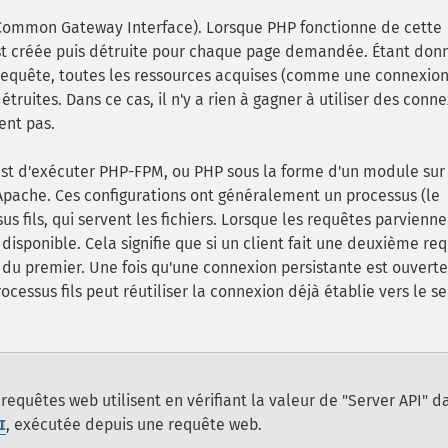
(Common Gateway Interface). Lorsque PHP fonctionne de cette
est créée puis détruite pour chaque page demandée. Étant don
 requête, toutes les ressources acquises (comme une connexion
uites. Dans ce cas, il n'y a rien à gagner à utiliser des conn
ent pas.
est d'exécuter PHP-FPM, ou PHP sous la forme d'un module sur
: Apache. Ces configurations ont généralement un processus (le
 fils, qui servent les fichiers. Lorsque les requêtes parvienne
s disponible. Cela signifie que si un client fait une deuxième re
nt du premier. Une fois qu'une connexion persistante est ouverte
cessus fils peut réutiliser la connexion déjà établie vers le s
 requêtes web utilisent en vérifiant la valeur de "Server API" d
, exécutée depuis une requête web.
I