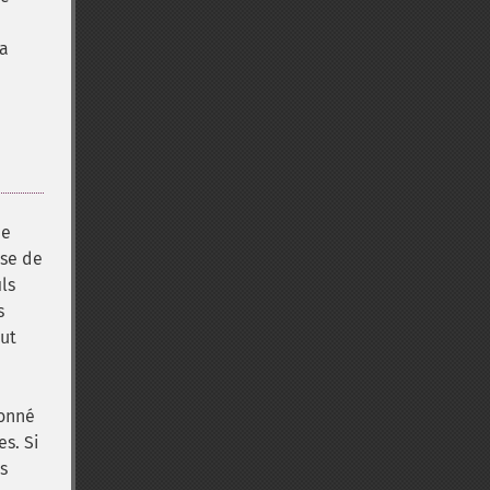
la
de
ase de
ls
s
ut
donné
s. Si
s