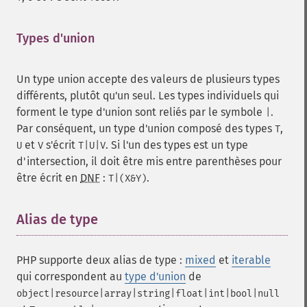
Types d'union
¶
Un type union accepte des valeurs de plusieurs types
différents, plutôt qu'un seul. Les types individuels qui
forment le type d'union sont reliés par le symbole
.
|
Par conséquent, un type d'union composé des types
,
T
et
s'écrit
. Si l'un des types est un type
U
V
T|U|V
d'intersection, il doit être mis entre parenthèses pour
être écrit en
DNF
:
.
T|(X&Y)
Alias de type
¶
PHP supporte deux alias de type :
mixed
et
iterable
qui correspondent au
type d'union
de
object|resource|array|string|float|int|bool|null