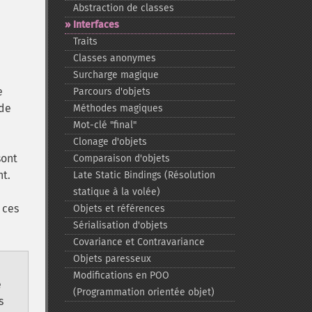
Abstraction de classes
Interfaces
Traits
Classes anonymes
Surcharge magique
e
Parcours d'objets
ode
Méthodes magiques
Mot-​clé "final"
Clonage d'objets
sont
Comparaison d'objets
nt.
Late Static Bindings (Résolution
statique à la volée)
 ces
Objets et références
Sérialisation d'objets
Covariance et Contravariance
Objets paresseux
Modifications en POO
e
(Programmation orientée objet)
s