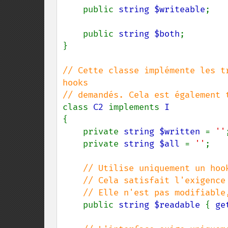
    public 
string $writeable
;

    public 
string $both
;

}

// Cette classe implémente les t
hooks

class 
C2 
implements 
{

    private 
string $written 
= 
''
;
    private 
string $all 
= 
''
;

// Utilise uniquement un hoo
    // Cela satisfait l'exigence "get public".

    // Elle n'est pas modifiable, mais cela n'est pas exigé par l'interface.

public 
string $readable 
{ 
ge