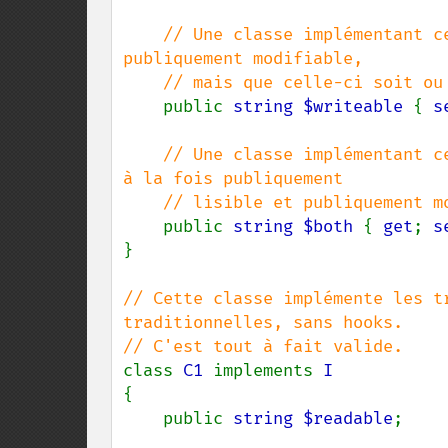
// Une classe implémentant c
publiquement modifiable,

    // mais que celle-ci soit ou non lisible publiquement n'est pas restreint.

public 
string $writeable 
{ 
s
// Une classe implémentant c
à la fois publiquement

    // lisible et publiquement modifiable.

public 
string $both 
{ 
get
; 
s
}

// Cette classe implémente les t
traditionnelles, sans hooks.

class 
C1 
implements 
{

    public 
string $readable
;
