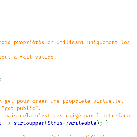
rois propriétés en utilisant uniquement les 


k get pour créer une propriété virtuelle.

t 
=> 
strtoupper
(
$this
->
writeable
); }
