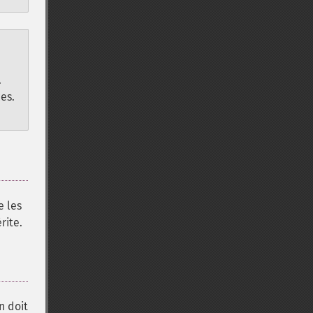
.
es.
e les
rite.
n doit