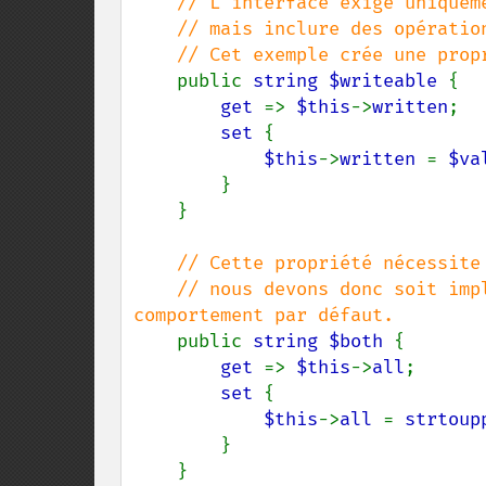
// L'interface exige uniquem
    // mais inclure des opérations get est également tout à fait valide.

    // Cet exemple crée une propriété virtuelle, ce qui est acceptable.

public 
string $writeable 
{

get 
=> 
$this
->
written
;

set 
{

$this
->
written 
= 
$va
        }

    }

// Cette propriété nécessite
    // nous devons donc soit implémenter les deux, soit permettre le 
comportement par défaut.

public 
string $both 
{

get 
=> 
$this
->
all
;

set 
{

$this
->
all 
= 
strtoup
        }

    }
