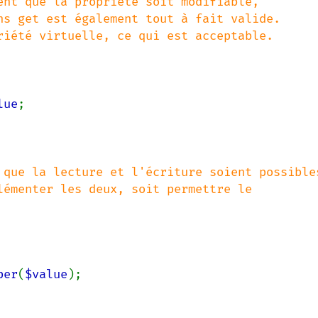
ent que la propriété soit modifiable,

lue
;

 que la lecture et l'écriture soient possibles
per
(
$value
);
