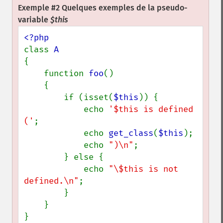
Exemple #2 Quelques exemples de la pseudo-
variable
$this
class 
{

    function 
foo
()

    {

        if (isset(
$this
)) {

            echo 
'$this is defined 
('
;

            echo 
get_class
(
$this
);

            echo 
")\n"
;

        } else {

            echo 
"\$this is not 
defined.\n"
;

        }

    }

}
