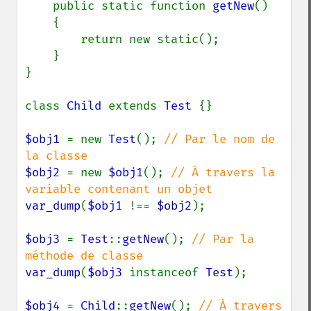
    public static function 
getNew
()

    {

        return new static();

    }

}

class 
Child 
extends 
Test 
{}

$obj1 
= new 
Test
(); 
// Par le nom de 
$obj2 
= new 
$obj1
(); 
// À travers la 
var_dump
(
$obj1 
!== 
$obj2
);

$obj3 
= 
Test
::
getNew
(); 
// Par la 
var_dump
(
$obj3 
instanceof 
Test
);

$obj4 
= 
Child
::
getNew
(); 
// À travers 