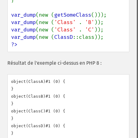
}

var_dump
(new (
getSomeClass
var_dump
(new (
'Class' 
. 
'B'
var_dump
(new (
'Class' 
. 
'C'
var_dump
(new (
ClassD
?>
Résultat de l'exemple ci-dessus en PHP 8 :
object(ClassA)#1 (0) {

}

object(ClassB)#1 (0) {

}

object(ClassC)#1 (0) {

}

object(ClassD)#1 (0) {

}
