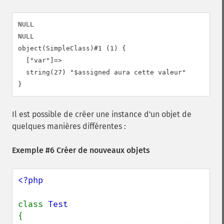
NULL

NULL

object(SimpleClass)#1 (1) {

  ["var"]=>

  string(27) "$assigned aura cette valeur"

Il est possible de créer une instance d'un objet de
quelques manières différentes :
Exemple #6 Créer de nouveaux objets
<?php

class 
{
