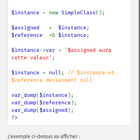
$instance 
= new 
SimpleClass
();

$assigned   
=  
$instance
$reference  
=& 
$instance
;

$instance
->
var 
= 
'$assigned aura 
cette valeur'
;

$instance 
= 
null
; 
// $instance et 
$reference deviennent null

var_dump
(
$instance
var_dump
(
$reference
var_dump
(
$assigned
?>
L'exemple ci-dessus va afficher :