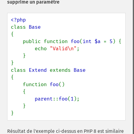
supprime un paramètre
class 
{

    public function 
foo
(
int $a 
= 
5
) {

        echo 
"Valid\n"
;

    }

}

class 
Extend 
extends 
{

    function 
foo
()

    {

parent
::
foo
(
1
);

    }

}
Résultat de l'exemple ci-dessus en PHP 8 est similaire