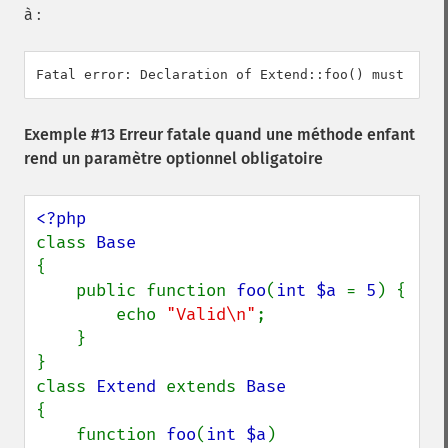
à :
Exemple #13 Erreur fatale quand une méthode enfant
rend un paramètre optionnel obligatoire
class 
{

    public function 
foo
(
int $a 
= 
5
) {

        echo 
"Valid\n"
;

    }

}

class 
Extend 
extends 
{

    function 
foo
(
int $a
)
