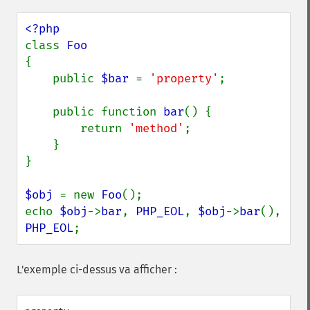
class 
{

    public 
$bar 
= 
'property'
;

    public function 
bar
() {

        return 
'method'
;

    }

}

$obj 
= new 
Foo
();

echo 
$obj
->
bar
, 
PHP_EOL
, 
$obj
->
bar
(), 
PHP_EOL
;
L'exemple ci-dessus va afficher :