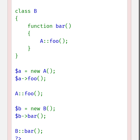
class 
{

    function 
bar
()

    {

A
::
foo
();

    }

}

$a 
= new 
A
$a
->
foo
();

A
::
foo
();

$b 
= new 
B
$b
->
bar
();

B
::
bar
?>