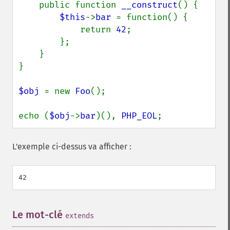
    public function 
__construct
() {

$this
->
bar 
= function() {

            return 
42
;

        };

    }

}

$obj 
= new 
Foo
();

echo (
$obj
->
bar
)(), 
PHP_EOL
;
L'exemple ci-dessus va afficher :
Le mot-clé
¶
extends