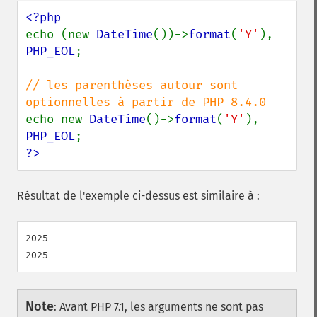
echo (new 
DateTime
())->
format
(
'Y'
), 
PHP_EOL
;

// les parenthèses autour sont 
echo new 
DateTime
()->
format
(
'Y'
), 
PHP_EOL
?>
Résultat de l'exemple ci-dessus est similaire à :
2025

Note
:
Avant PHP 7.1, les arguments ne sont pas