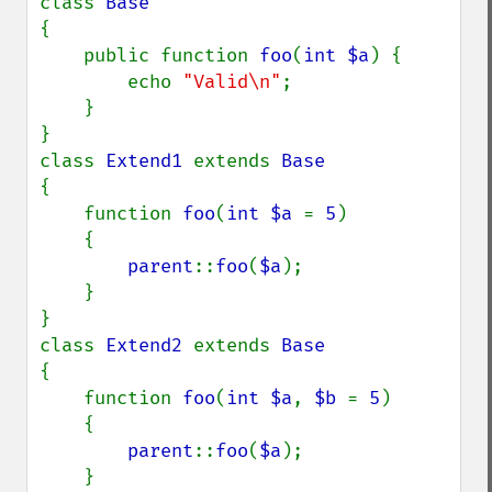
class 
{

    public function 
foo
(
int $a
) {

        echo 
"Valid\n"
;

    }

}

class 
Extend1 
extends 
{

    function 
foo
(
int $a 
= 
5
)

    {

parent
::
foo
(
$a
);

    }

}

class 
Extend2 
extends 
{

    function 
foo
(
int $a
, 
$b 
= 
5
)

    {

parent
::
foo
(
$a
);

    }
