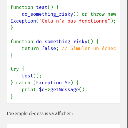
function 
test
() {

do_something_risky
() or throw new 
Exception
(
"Cela n'a pas fonctionné"
);

}

function 
do_something_risky
() {

    return 
false
; 
}

try {

test
();

} catch (
Exception $e
) {

    print 
$e
->
getMessage
();

}
L'exemple ci-dessus va afficher :