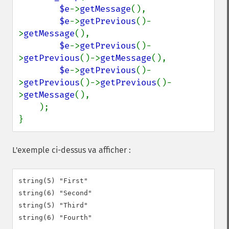
$e
->
getMessage
(),

$e
->
getPrevious
()-
>
getMessage
(),

$e
->
getPrevious
()-
>
getPrevious
()->
getMessage
(),

$e
->
getPrevious
()-
>
getPrevious
()->
getPrevious
()-
>
getMessage
(),

    );

}
L'exemple ci-dessus va afficher :
string(5) "First"

string(6) "Second"

string(5) "Third"
