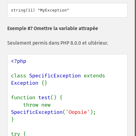
Exemple #7 Omettre la variable attrapée
Seulement permis dans PHP 8.0.0 et ultérieur.
<?php

class 
SpecificException 
extends 
Exception 
{}

function 
test
() {

    throw new 
SpecificException
(
'Oopsie'
);

}

try {
