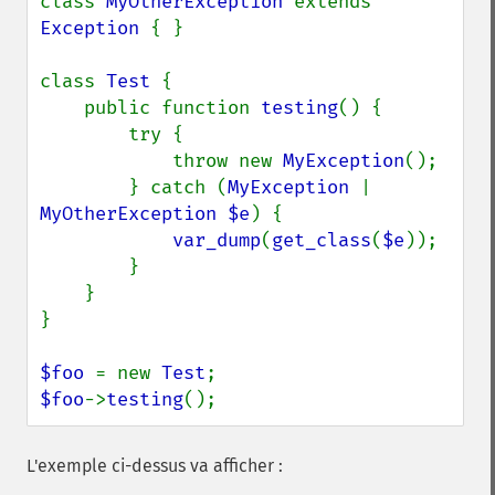
class 
MyOtherException 
extends 
Exception 
{ }

class 
Test 
{

    public function 
testing
() {

        try {

            throw new 
MyException
();

        } catch (
MyException 
| 
MyOtherException $e
) {

var_dump
(
get_class
(
$e
));

        }

    }

}

$foo 
= new 
Test
$foo
->
testing
();
L'exemple ci-dessus va afficher :