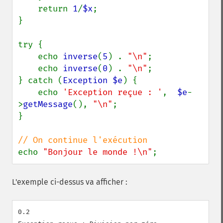
    return 
1
/
$x
;

}

try {

    echo 
inverse
(
5
) . 
"\n"
;

    echo 
inverse
(
0
) . 
"\n"
;

} catch (
Exception $e
) {

    echo 
'Exception reçue : '
,  
$e
-
>
getMessage
(), 
"\n"
;

}

echo 
"Bonjour le monde !\n"
;
L'exemple ci-dessus va afficher :
0.2
