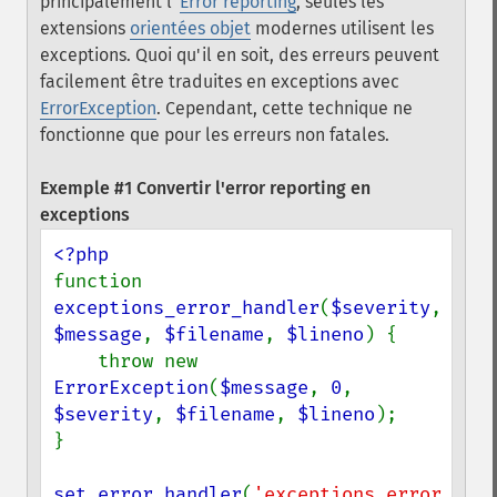
principalement l'
Error reporting
, seules les
extensions
orientées objet
modernes utilisent les
exceptions. Quoi qu'il en soit, des erreurs peuvent
facilement être traduites en exceptions avec
ErrorException
. Cependant, cette technique ne
fonctionne que pour les erreurs non fatales.
Exemple #1 Convertir l'error reporting en
exceptions
function 
exceptions_error_handler
(
$severity
, 
$message
, 
$filename
, 
$lineno
) {

    throw new 
ErrorException
(
$message
, 
0
, 
$severity
, 
$filename
, 
$lineno
);

}

set_error_handler
(
'exceptions_error_hand