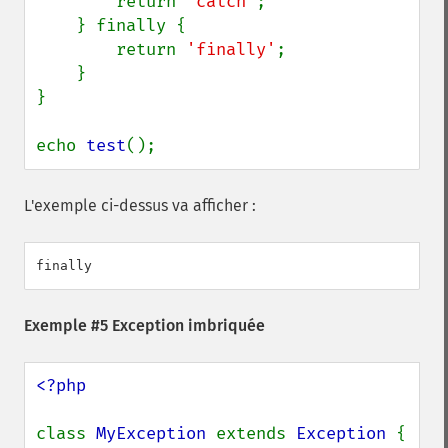
        return 
'catch'
;

    } finally {

        return 
'finally'
;

    }

}

echo 
test
();
L'exemple ci-dessus va afficher :
Exemple #5 Exception imbriquée
<?php

class 
MyException 
extends 
Exception 
{ 