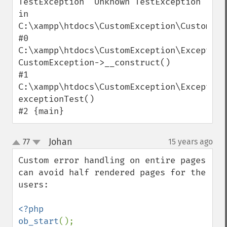
TestException 'Unknown TestException' 
in 
C:\xampp\htdocs\CustomException\CustomExc
#0 
C:\xampp\htdocs\CustomException\Exception
CustomException->__construct()

#1 
C:\xampp\htdocs\CustomException\Exception
exceptionTest()

#2 {main}
Johan
77
15 years ago
¶
up
down
Custom error handling on entire pages 
can avoid half rendered pages for the 
users:

<?php

ob_start
();
