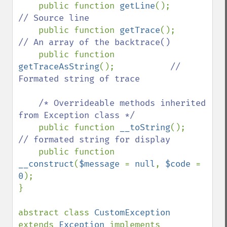
public function 
getLine
();         
// Source line

public function 
getTrace
();        
// An array of the backtrace()

public function 
getTraceAsString
();           
// 
Formated string of trace

    /* Overrideable methods inherited 
from Exception class */

public function 
__toString
();      
// formated string for display

public function 
__construct
(
$message 
= 
null
, 
$code 
= 
0
);

}

abstract class 
CustomException 
extends 
Exception 
implements 