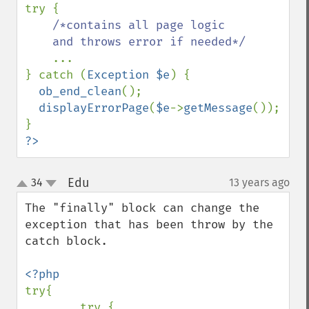
try {

/*contains all page logic 

    and throws error if needed*/

...

} catch (
Exception $e
) {

ob_end_clean
();

displayErrorPage
(
$e
->
getMessage
());

?>
Edu
34
13 years ago
¶
up
down
The "finally" block can change the 
exception that has been throw by the 
catch block.

try{

        try {
