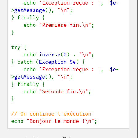
    echo 
'Exception reçue : '
,  
$e
-
>
getMessage
(), 
"\n"
;

} finally {

    echo 
"Première fin.\n"
;

}

try {

    echo 
inverse
(
0
) . 
"\n"
;

} catch (
Exception $e
) {

    echo 
'Exception reçue : '
,  
$e
-
>
getMessage
(), 
"\n"
;

} finally {

    echo 
"Seconde fin.\n"
;

}

echo 
"Bonjour le monde !\n"
;