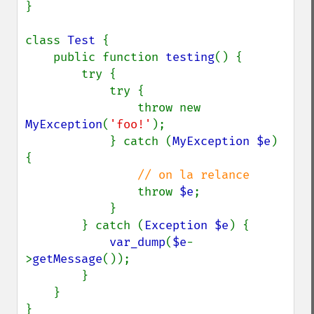
}

class 
Test 
{

    public function 
testing
() {

        try {

            try {

                throw new 
MyException
(
'foo!'
);

            } catch (
MyException $e
) 
{

// on la relance

throw 
$e
;

            }

        } catch (
Exception $e
) {

var_dump
(
$e
-
>
getMessage
());

        }

    }

}
