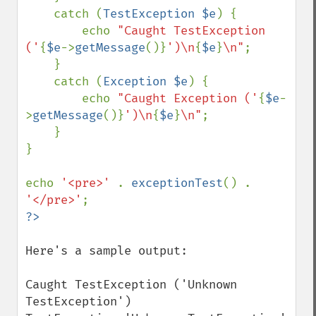
    catch (
TestException $e
) {

        echo 
"Caught TestException 
('
{
$e
->
getMessage
()}
')\n
{
$e
}
\n"
;

    }

    catch (
Exception $e
) {

        echo 
"Caught Exception ('
{
$e
-
>
getMessage
()}
')\n
{
$e
}
\n"
;

    }

}

echo 
'<pre>' 
. 
exceptionTest
() . 
'</pre>'
Here's a sample output:

Caught TestException ('Unknown 
TestException')
