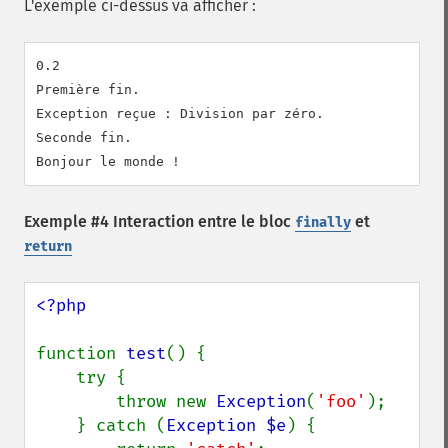
L'exemple ci-dessus va afficher :
0.2

Première fin.

Exception reçue : Division par zéro.

Seconde fin.

Exemple #4 Interaction entre le bloc
et
finally
return
<?php

function 
test
() {

    try {

        throw new 
Exception
(
'foo'
);

    } catch (
Exception $e
) {
