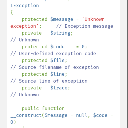
{

    protected 
$message 
= 
'Unknown 
exception'
;     
// Exception message

private   
$string
;                  
// Unknown

protected 
$code    
= 
0
;             
// User-defined exception code

protected 
$file
;                    
// Source filename of exception

protected 
$line
;                    
// Source line of exception

private   
$trace
;                   
// Unknown

public function 
__construct
(
$message 
= 
null
, 
$code 
= 
0
)
