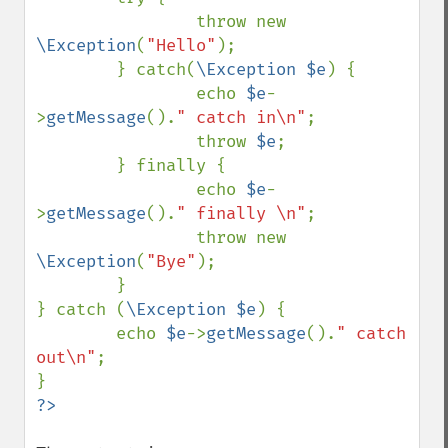
                throw new 
\Exception
(
"Hello"
);

        } catch(
\Exception $e
) {

                echo 
$e
-
>
getMessage
().
" catch in\n"
;

                throw 
$e
;

        } finally {

                echo 
$e
-
>
getMessage
().
" finally \n"
;

                throw new 
\Exception
(
"Bye"
);

        }

} catch (
\Exception $e
) {

        echo 
$e
->
getMessage
().
" catch 
out\n"
;
