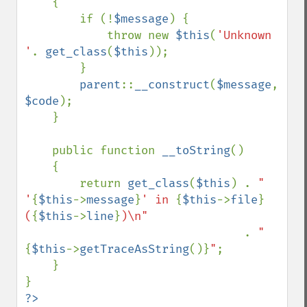
    {

        if (!
$message
) {

            throw new 
$this
(
'Unknown 
'
. 
get_class
(
$this
));

        }

parent
::
__construct
(
$message
, 
$code
);

    }

    public function 
__toString
()

    {

        return 
get_class
(
$this
) . 
" 
'
{
$this
->
message
}
' in 
{
$this
->
file
}
(
{
$this
->
line
}
)\n"

. 
"
{
$this
->
getTraceAsString
()}
"
;

    }
