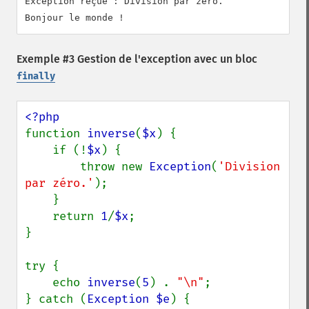
Exception reçue : Division par zéro.

Exemple #3 Gestion de l'exception avec un bloc
finally
function 
inverse
(
$x
) {

    if (!
$x
) {

        throw new 
Exception
(
'Division 
par zéro.'
);

    }

    return 
1
/
$x
;

}

try {

    echo 
inverse
(
5
) . 
"\n"
;

} catch (
Exception $e
) {
