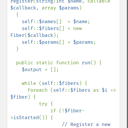
register
(
string
|
int $name
, callable 
$callback
, array 
$params
)

  {

self
::
$names
[]  = 
$name
;

self
::
$fibers
[] = new 
Fiber
(
$callback
);

self
::
$params
[] = 
$params
;

  }

  public static function 
run
() {

$output 
= [];

    while (
self
::
$fibers
) {

      foreach (
self
::
$fibers 
as 
$i 
=> 
$fiber
) {

          try {

              if (!
$fiber
-
>
isStarted
()) {

// Register a new 