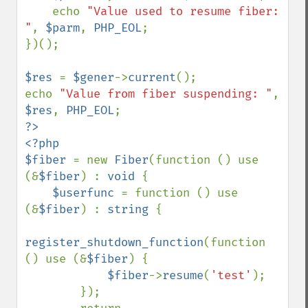
    echo 
"Value used to resume fiber: 
"
, 
$parm
, 
PHP_EOL
;

})();

$res 
= 
$gener
->
current
();

echo 
"Value from fiber suspending: "
, 
$res
, 
PHP_EOL
?>

<?php

$fiber 
= new 
Fiber
(function () use 
(&
$fiber
) : 
void 
{

$userfunc 
= function () use 
(&
$fiber
) : 
string 
{

register_shutdown_function
(function 
() use (&
$fiber
) {

$fiber
->
resume
(
'test'
);

        });
