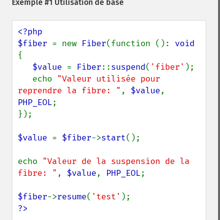
Exemple #1 Utilisation de base
<?php

$fiber 
= new 
Fiber
(function (): 
void 
{

$value 
= 
Fiber
::
suspend
(
'fiber'
);

   echo 
"Valeur utilisée pour 
reprendre la fibre: "
, 
$value
, 
PHP_EOL
;

});

$value 
= 
$fiber
->
start
();

echo 
"Valeur de la suspension de la 
fibre: "
, 
$value
, 
PHP_EOL
;

$fiber
->
resume
(
'test'
?>