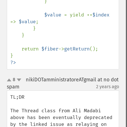
            }

$value 
= yield ++
$index 
=> 
$value
;

        }

    }

    return 
$fiber
->
getReturn
();

?>
nikiDOTamministratoreATgmail at no dot
8
up
down
spam
2 years ago
¶
TL;DR

The Thread class from Ali Madabi 
above has been eventually deprecated 
by the linked issue as relaying on 