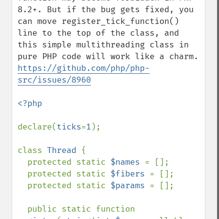
8.2+. But if the bug gets fixed, you 
can move register_tick_function() 
line to the top of the class, and 
this simple multithreading class in 
https://github.com/php/php-
src/issues/8960
<?php

declare(
ticks
=
1
);

class 
Thread 
{

  protected static 
$names 
= [];

  protected static 
$fibers 
= [];

  protected static 
$params 
= [];

  public static function 