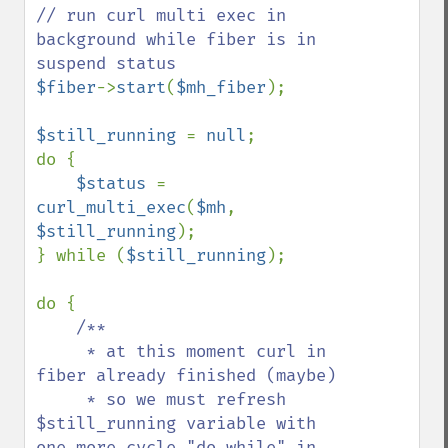
// run curl multi exec in 
background while fiber is in 
$fiber
->
start
(
$mh_fiber
);

$still_running 
= 
null
;

do {

$status 
= 
curl_multi_exec
(
$mh
, 
$still_running
);

} while (
$still_running
);

do {

/**

     * at this moment curl in 
fiber already finished (maybe)

     * so we must refresh 
$still_running variable with 
one more cycle "do while" in 