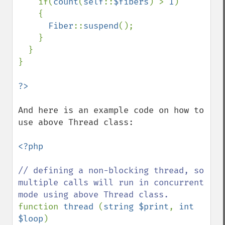
if(
count
(
self
::
$fibers
) > 
1
)

    {

Fiber
::
suspend
();

    }

  }

}

And here is an example code on how to 
use above Thread class:

<?php

// defining a non-blocking thread, so 
multiple calls will run in concurrent 
function 
thread 
(
string $print
, 
int 
$loop
)
