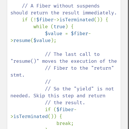
// A Fiber without suspends 
should return the result immediately.

if (!
$fiber
->
isTerminated
()) {

        while (
true
) {

$value 
= 
$fiber
-
>
resume
(
$value
);

// The last call to 
"resume()" moves the execution of the

            // Fiber to the "return" 
stmt.

            //

            // So the "yield" is not 
needed. Skip this step and return

            // the result.

if (
$fiber
-
>
isTerminated
()) {

                break;
