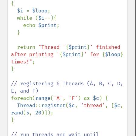
{

$i 
= 
$loop
;

  while (
$i
--){

    echo 
$print
;

  }

  return 
"Thread '
{
$print
}
' finished 
after printing '
{
$print
}
' for 
{
$loop
}
times!"
;

}

// registering 6 Threads (A, B, C, D, 
foreach(
range
(
'A'
, 
'F'
) as 
$c
) {

Thread
::
register
(
$c
, 
'thread'
, [
$c
, 
rand
(
5
, 
20
)]);

}

// run threads and wait until 