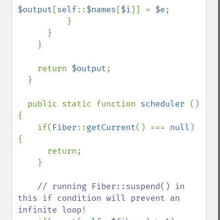
$output
[
self
::
$names
[
$i
]] = 
$e
;

          }

      }

    }

    return 
$output
;

  }

  public static function 
scheduler 
() 
{

    if(
Fiber
::
getCurrent
() === 
null
) 
{

      return;

    }

// running Fiber::suspend() in 
this if condition will prevent an 
infinite loop!
