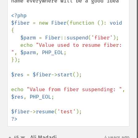
name everywhere will be a good idea

<?php

$fiber 
= new 
Fiber
(function (): 
void 
{

$parm 
= 
Fiber
::
suspend
(
'fiber'
);

   echo 
"Value used to resume fiber: 
"
, 
$parm
, 
PHP_EOL
;

});

$res 
= 
$fiber
->
start
();

echo 
"Value from fiber suspending: "
, 
$res
, 
PHP_EOL
;

$fiber
->
resume
(
'test'
?>
Ali Madadi
45
4 years ago
¶