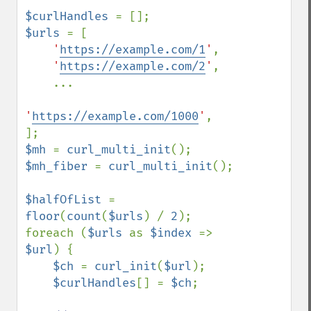
$curlHandles 
$urls 
= [

'
https://example.com/1
'
,

'
https://example.com/2
'
,

    ...

'
https://example.com/1000
'
,

$mh 
= 
curl_multi_init
$mh_fiber 
= 
curl_multi_init
();

$halfOfList 
= 
floor
(
count
(
$urls
) / 
2
);

foreach (
$urls 
as 
$index 
=> 
$url
) {

$ch 
= 
curl_init
(
$url
);

$curlHandles
[] = 
$ch
;
