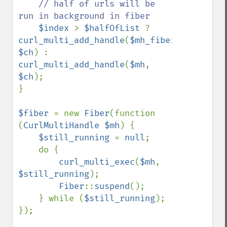
// half of urls will be 
run in background in fiber

$index 
> 
$halfOfList 
? 
curl_multi_add_handle
(
$mh_fiber
, 
$ch
) : 
curl_multi_add_handle
(
$mh
, 
$ch
);

}

$fiber 
= new 
Fiber
(function 
(
CurlMultiHandle $mh
) {

$still_running 
= 
null
;

    do {

curl_multi_exec
(
$mh
, 
$still_running
);

Fiber
::
suspend
();

    } while (
$still_running
);

});
