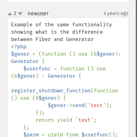
newuser
2
4 years ago
¶
up
down
Example of the same functionality 
showing what is the difference 
<?php

$gener 
= (function () use (&
$gener
): 
Generator 
{

$userfunc 
= function () use 
(&
$gener
) : 
Generator 
{

register_shutdown_function
(function 
() use (&
$gener
) {

$gener
->
send
(
'test'
);

        });

        return yield 
'test'
;

    };

$parm 
= yield from 
$userfunc
();
