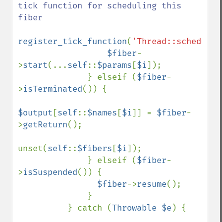
tick function for scheduling this 
fiber

register_tick_function
(
'Thread::scheduler
$fiber
-
>
start
(...
self
::
$params
[
$i
]);

              } elseif (
$fiber
-
>
isTerminated
()) {

$output
[
self
::
$names
[
$i
]] = 
$fiber
-
>
getReturn
();

unset(
self
::
$fibers
[
$i
]);

              } elseif (
$fiber
-
>
isSuspended
()) {

$fiber
->
resume
();

              }                

          } catch (
Throwable $e
) {
