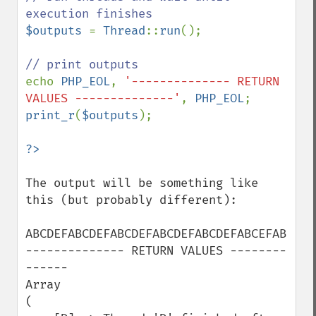
$outputs 
= 
Thread
::
run
();

echo 
PHP_EOL
, 
'-------------- RETURN 
VALUES --------------'
, 
PHP_EOL
print_r
(
$outputs
);

The output will be something like 
this (but probably different):

ABCDEFABCDEFABCDEFABCDEFABCDEFABCEFABFABF
-------------- RETURN VALUES --------
------

Array

(
