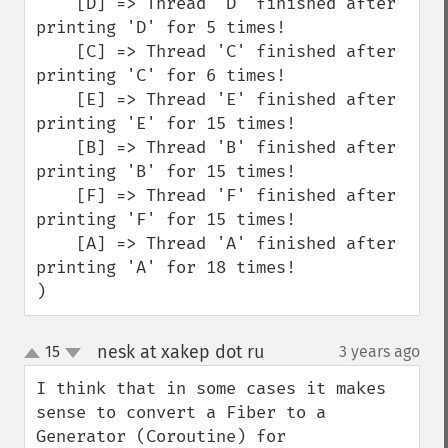
    [D] => Thread 'D' finished after 
printing 'D' for 5 times!

    [C] => Thread 'C' finished after 
printing 'C' for 6 times!

    [E] => Thread 'E' finished after 
printing 'E' for 15 times!

    [B] => Thread 'B' finished after 
printing 'B' for 15 times!

    [F] => Thread 'F' finished after 
printing 'F' for 15 times!

    [A] => Thread 'A' finished after 
printing 'A' for 18 times!

)
nesk at xakep dot ru
15
3 years ago
¶
up
down
I think that in some cases it makes 
sense to convert a Fiber to a 
Generator (Coroutine) for 