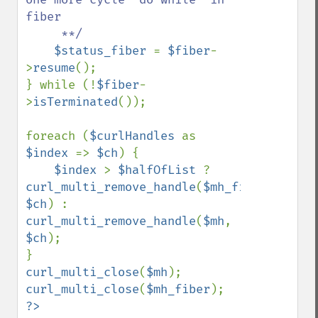
fiber

     **/

$status_fiber 
= 
$fiber
-
>
resume
();

} while (!
$fiber
-
>
isTerminated
());

foreach (
$curlHandles 
as 
$index 
=> 
$ch
) {

$index 
> 
$halfOfList 
? 
curl_multi_remove_handle
(
$mh_fiber
, 
$ch
) : 
curl_multi_remove_handle
(
$mh
, 
$ch
);

curl_multi_close
(
$mh
curl_multi_close
(
$mh_fiber
?>