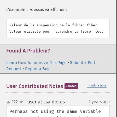
L'exemple ci-dessus va afficher :
Valeur de la suspension de la fibre: fiber

Found A Problem?
Learn How To Improve This Page
•
Submit a Pull
Request
•
Report a Bug
＋
User Contributed Notes
add a note
7 notes
user at csa dot es
122
4 years ago
¶
up
down
Perhaps not using the same variable 