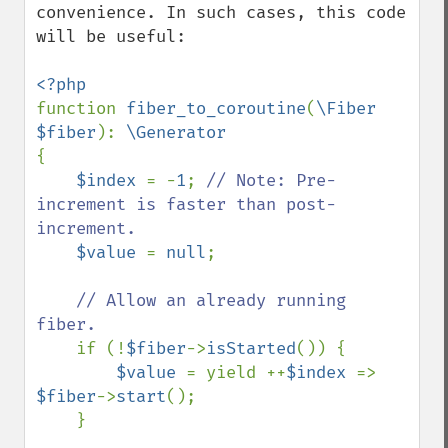
convenience. In such cases, this code 
will be useful:

function 
fiber_to_coroutine
(
\Fiber 
$fiber
): 
{

$index 
= -
1
; 
// Note: Pre-
increment is faster than post-
increment.

$value 
= 
null
;

// Allow an already running 
fiber.

if (!
$fiber
->
isStarted
()) {

$value 
= yield ++
$index 
=> 
$fiber
->
start
();

    }
