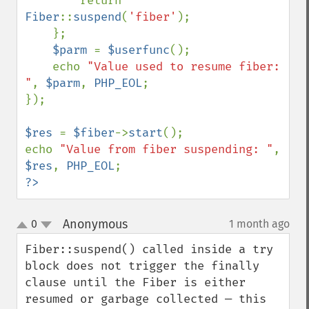
        return 
Fiber
::
suspend
(
'fiber'
);

    };

$parm 
= 
$userfunc
(); 

    echo 
"Value used to resume fiber: 
"
, 
$parm
, 
PHP_EOL
;

});

$res 
= 
$fiber
->
start
();

echo 
"Value from fiber suspending: "
, 
$res
, 
PHP_EOL
?>
Anonymous
0
1 month ago
¶
up
down
Fiber::suspend() called inside a try 
block does not trigger the finally 
clause until the Fiber is either 
resumed or garbage collected — this 