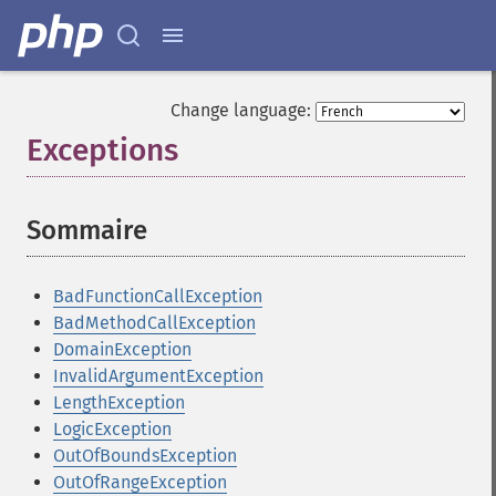
Change language:
Exceptions
¶
Sommaire
¶
BadFunctionCallException
BadMethodCallException
DomainException
InvalidArgumentException
LengthException
LogicException
OutOfBoundsException
OutOfRangeException