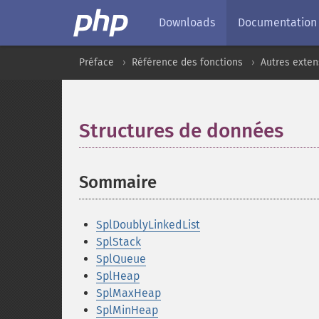
Downloads
Documentation
Préface
Référence des fonctions
Autres exten
Structures de données
¶
Sommaire
¶
SplDoublyLinkedList
SplStack
SplQueue
SplHeap
SplMaxHeap
SplMinHeap