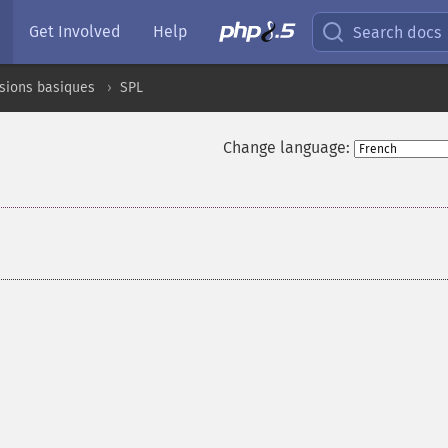
Get Involved
Help
Search docs
sions basiques
SPL
Change language: