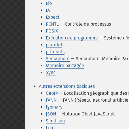
Eio
Ev
Expect
PCNTL
— Contrôle du processus
POSIX
Exécution de programme
— Système d'e
parallel
pthreads
Semaphore
— Sémaphore, Mémoire Parta
Mémoire partagée
Sync
Autres extensions basiques
GeoIP
— Localisation géographique des 
FANN
— FANN (Réseau neuronal artificiel 
Igbinary
JSON
— Notation Objet JavaScript
Simdjson
Lua