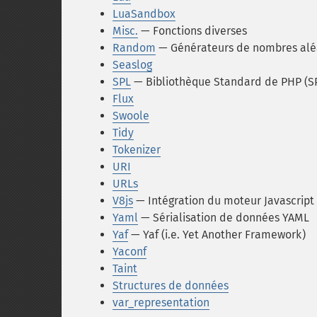
LuaSandbox
Misc.
— Fonctions diverses
Random
— Générateurs de nombres aléato
Seaslog
SPL
— Bibliothèque Standard de PHP (S
Flux
Swoole
Tidy
Tokenizer
URI
URLs
V8js
— Intégration du moteur Javascript
Yaml
— Sérialisation de données YAML
Yaf
— Yaf (i.e. Yet Another Framework)
Yaconf
Taint
Structures de données
var_representation