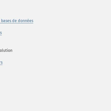
de bases de données
s
olution
rs