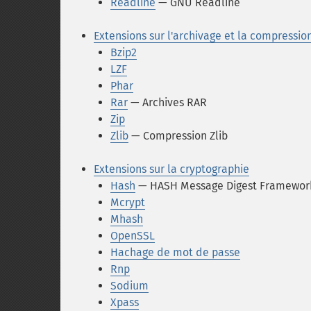
Readline
— GNU Readline
Extensions sur l'archivage et la compressio
Bzip2
LZF
Phar
Rar
— Archives RAR
Zip
Zlib
— Compression Zlib
Extensions sur la cryptographie
Hash
— HASH Message Digest Framewor
Mcrypt
Mhash
OpenSSL
Hachage de mot de passe
Rnp
Sodium
Xpass