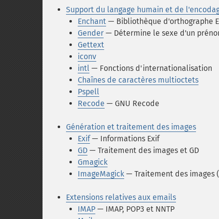
Support du langage humain et de l'encoda
Enchant
— Bibliothèque d'orthographe 
Gender
— Détermine le sexe d'un prén
Gettext
iconv
intl
— Fonctions d'internationalisation
Chaînes de caractères multioctets
Pspell
Recode
— GNU Recode
Génération et traitement des images
Exif
— Informations Exif
GD
— Traitement des images et GD
Gmagick
ImageMagick
— Traitement des images 
Extensions relatives aux emails
IMAP
— IMAP, POP3 et NNTP