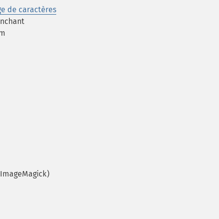
ge de caractères
Enchant
om
(ImageMagick)