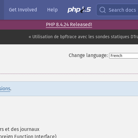
Get Involved
Help
Search docs
PHP 8.4.24 Released!
« Utilisation de bpftrace avec les sondes statiques DT
Change language:
sions
.
rs et des journaux
oreign Function Interface)