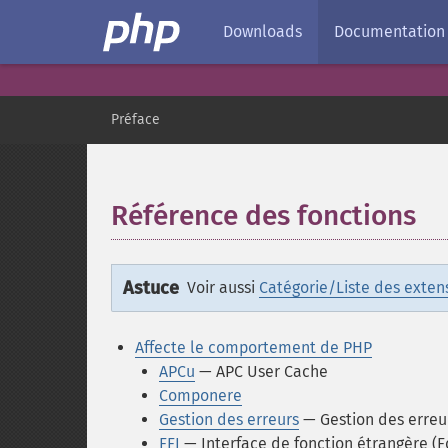
Downloads
Documentation
Préface
Référence des fonctions
¶
Astuce
Voir aussi
Catégorie/Liste des exten
Affecte le comportement de PHP
APCu
— APC User Cache
Componere
Gestion des erreurs
— Gestion des erreu
FFI
— Interface de fonction étrangère (F