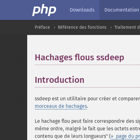
Downloads
Documentation
Préface
Référence des fonctions
Traitement d
Hachages flous ssdeep
¶
Introduction
¶
ssdeep est un utilitaire pour créer et compare
morceaux de hachages
.
Le hachage flou peut faire correspondre des sig
même ordre, malgré le fait que les octets entr
contenu que de leurs longueurs" (
» page du pr