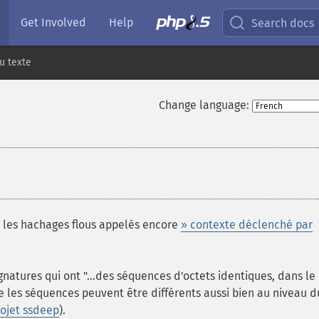
Get Involved
Help
Search docs
u texte
Change language:
r les hachages flous appelés encore
» contexte déclenché par
natures qui ont "...des séquences d'octets identiques, dans le
e les séquences peuvent être différents aussi bien au niveau d
ojet ssdeep
).