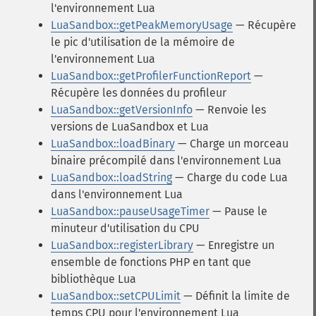
l'environnement Lua
LuaSandbox::getPeakMemoryUsage
— Récupère
le pic d'utilisation de la mémoire de
l'environnement Lua
LuaSandbox::getProfilerFunctionReport
—
Récupère les données du profileur
LuaSandbox::getVersionInfo
— Renvoie les
versions de LuaSandbox et Lua
LuaSandbox::loadBinary
— Charge un morceau
binaire précompilé dans l'environnement Lua
LuaSandbox::loadString
— Charge du code Lua
dans l'environnement Lua
LuaSandbox::pauseUsageTimer
— Pause le
minuteur d'utilisation du CPU
LuaSandbox::registerLibrary
— Enregistre un
ensemble de fonctions PHP en tant que
bibliothèque Lua
LuaSandbox::setCPULimit
— Définit la limite de
temps CPU pour l'environnement Lua