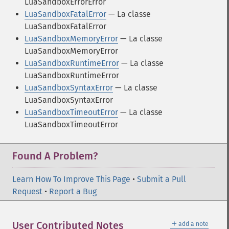
LuaSandboxErrorError
LuaSandboxFatalError
— La classe
LuaSandboxFatalError
LuaSandboxMemoryError
— La classe
LuaSandboxMemoryError
LuaSandboxRuntimeError
— La classe
LuaSandboxRuntimeError
LuaSandboxSyntaxError
— La classe
LuaSandboxSyntaxError
LuaSandboxTimeoutError
— La classe
LuaSandboxTimeoutError
Found A Problem?
Learn How To Improve This Page
•
Submit a Pull
Request
•
Report a Bug
＋
User Contributed Notes
add a note