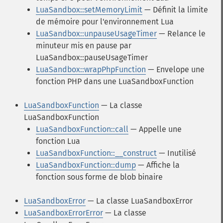
LuaSandbox::setMemoryLimit
— Définit la limite
de mémoire pour l'environnement Lua
LuaSandbox::unpauseUsageTimer
— Relance le
minuteur mis en pause par
LuaSandbox::pauseUsageTimer
LuaSandbox::wrapPhpFunction
— Envelope une
fonction PHP dans une LuaSandboxFunction
LuaSandboxFunction
— La classe
LuaSandboxFunction
LuaSandboxFunction::call
— Appelle une
fonction Lua
LuaSandboxFunction::__construct
— Inutilisé
LuaSandboxFunction::dump
— Affiche la
fonction sous forme de blob binaire
LuaSandboxError
— La classe LuaSandboxError
LuaSandboxErrorError
— La classe