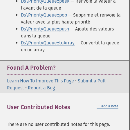
Ds\PriorityQueue::peek
— Renvoie la valeur à
l'avant de la queue
Ds\PriorityQueue::pop
— Supprime et renvoie la
valeur avec la plus haute priorité
Ds\PriorityQueue::push
— Ajoute des valeurs
dans la queue
Ds\PriorityQueue::toArray
— Convertit la queue
en un array
Found A Problem?
Learn How To Improve This Page
•
Submit a Pull
Request
•
Report a Bug
＋
User Contributed Notes
add a note
There are no user contributed notes for this page.