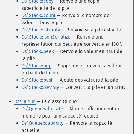
Ds\Stack::copy
— Renvoie une copie
superficielle de la pile
Ds\Stack::count
— Renvoie le nombre de
valeurs dans la pile
Ds\Stack::isEmpty
— Renvoie si la pile est vide
Ds\Stack::jsonSerialize
— Renvoie une
représentation qui peut être convertie en JSON
Ds\Stack::peek
— Renvoie la valeur en haut de
la pile
Ds\Stack::pop
— Supprime et renvoie la valeur
en haut de la pile
Ds\Stack::push
— Ajoute des valeurs à la pile
Ds\Stack::toArray
— Convertit la pile en un array
Ds\Queue
— La classe Queue
Ds\Queue::allocate
— Alloue suffisamment de
mémoire pour une capacité requise
Ds\Queue::capacity
— Renvoie la capacité
actuelle