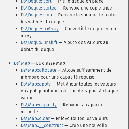
Ds\Deque::sort
— Trie le deque en place
Ds\Deque::sorted
— Renvoie une copie triée
Ds\Deque::sum
— Renvoie la somme de toutes
les valeurs du deque
Ds\Deque::toArray
— Convertit le deque en un
array
Ds\Deque::unshift
— Ajoute des valeurs au
début du deque
Ds\Map
— La classe Map
Ds\Map::allocate
— Alloue suffisamment de
mémoire pour une capacité requise
Ds\Map::apply
— Met à jour toutes les valeurs
en appliquant une fonction de rappel à chaque
valeur
Ds\Map::capacity
— Renvoie la capacité
actuelle
Ds\Map::clear
— Enlève toutes les valeurs
Ds\Map::__construct
— Crée une nouvelle