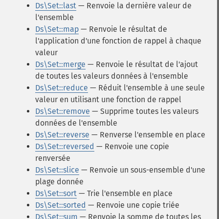
Ds\Set::last
— Renvoie la dernière valeur de
l'ensemble
Ds\Set::map
— Renvoie le résultat de
l'application d'une fonction de rappel à chaque
valeur
Ds\Set::merge
— Renvoie le résultat de l'ajout
de toutes les valeurs données à l'ensemble
Ds\Set::reduce
— Réduit l'ensemble à une seule
valeur en utilisant une fonction de rappel
Ds\Set::remove
— Supprime toutes les valeurs
données de l'ensemble
Ds\Set::reverse
— Renverse l'ensemble en place
Ds\Set::reversed
— Renvoie une copie
renversée
Ds\Set::slice
— Renvoie un sous-ensemble d'une
plage donnée
Ds\Set::sort
— Trie l'ensemble en place
Ds\Set::sorted
— Renvoie une copie triée
Ds\Set::sum
— Renvoie la somme de toutes les