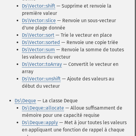
Ds\Vector::shift
— Supprime et renvoie la
première valeur
Ds\Vector::slice
— Renvoie un sous-vecteur
d'une plage donnée
Ds\Vector::sort
— Trie le vecteur en place
Ds\Vector::sorted
— Renvoie une copie triée
Ds\Vector::sum
— Renvoie la somme de toutes
les valeurs du vecteur
Ds\Vector::toArray
— Convertit le vecteur en
array
Ds\Vector::unshift
— Ajoute des valeurs au
début du vecteur
Ds\Deque
— La classe Deque
Ds\Deque::allocate
— Alloue suffisamment de
mémoire pour une capacité requise
Ds\Deque::apply
— Met à jour toutes les valeurs
en appliquant une fonction de rappel à chaque