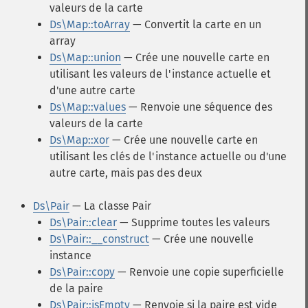
valeurs de la carte
Ds\Map::toArray
— Convertit la carte en un
array
Ds\Map::union
— Crée une nouvelle carte en
utilisant les valeurs de l'instance actuelle et
d'une autre carte
Ds\Map::values
— Renvoie une séquence des
valeurs de la carte
Ds\Map::xor
— Crée une nouvelle carte en
utilisant les clés de l'instance actuelle ou d'une
autre carte, mais pas des deux
Ds\Pair
— La classe Pair
Ds\Pair::clear
— Supprime toutes les valeurs
Ds\Pair::__construct
— Crée une nouvelle
instance
Ds\Pair::copy
— Renvoie une copie superficielle
de la paire
Ds\Pair::isEmpty
— Renvoie si la paire est vide