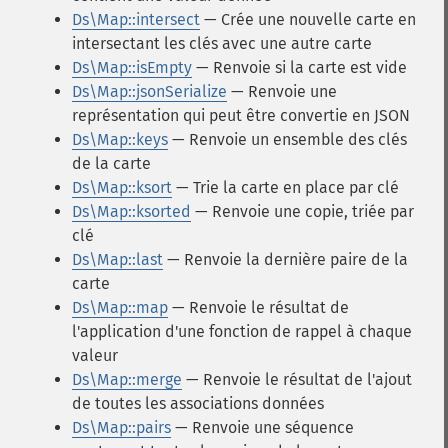
Ds\Map::intersect
— Crée une nouvelle carte en
intersectant les clés avec une autre carte
Ds\Map::isEmpty
— Renvoie si la carte est vide
Ds\Map::jsonSerialize
— Renvoie une
représentation qui peut être convertie en JSON
Ds\Map::keys
— Renvoie un ensemble des clés
de la carte
Ds\Map::ksort
— Trie la carte en place par clé
Ds\Map::ksorted
— Renvoie une copie, triée par
clé
Ds\Map::last
— Renvoie la dernière paire de la
carte
Ds\Map::map
— Renvoie le résultat de
l'application d'une fonction de rappel à chaque
valeur
Ds\Map::merge
— Renvoie le résultat de l'ajout
de toutes les associations données
Ds\Map::pairs
— Renvoie une séquence