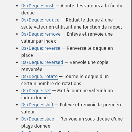
Ds\Deque::push
— Ajoute des valeurs à la fin du
deque
Ds\Deque::reduce
— Réduit le deque à une
seule valeur en utilisant une fonction de rappel
Ds\Deque::remove
— Enlève et renvoie une
valeur par index
Ds\Deque::reverse
— Renverse le deque en
place
Ds\Deque::reversed
— Renvoie une copie
renversée
Ds\Deque::rotate
— Tourne le deque d'un
certain nombre de rotations
Ds\Deque::set
— Met à jour une valeur à un
index donné
Ds\Deque::shift
— Enlève et renvoie la première
valeur
Ds\Deque::slice
— Renvoie un sous-deque d'une
plage donnée