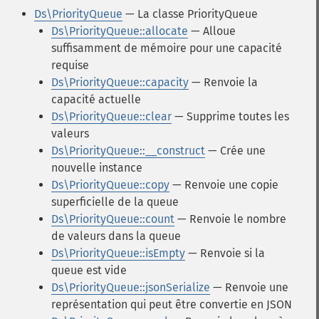
Ds\PriorityQueue
— La classe PriorityQueue
Ds\PriorityQueue::allocate
— Alloue
suffisamment de mémoire pour une capacité
requise
Ds\PriorityQueue::capacity
— Renvoie la
capacité actuelle
Ds\PriorityQueue::clear
— Supprime toutes les
valeurs
Ds\PriorityQueue::__construct
— Crée une
nouvelle instance
Ds\PriorityQueue::copy
— Renvoie une copie
superficielle de la queue
Ds\PriorityQueue::count
— Renvoie le nombre
de valeurs dans la queue
Ds\PriorityQueue::isEmpty
— Renvoie si la
queue est vide
Ds\PriorityQueue::jsonSerialize
— Renvoie une
représentation qui peut être convertie en JSON