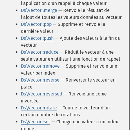
l'application d'un rappel à chaque valeur
Ds\Vector::merge
— Renvoie le résultat de
l'ajout de toutes les valeurs données au vecteur
Ds\Vector::pop
— Supprime et renvoie la
dernière valeur
Ds\Vector::push
— Ajoute des valeurs à la fin du
vecteur
Ds\Vector::reduce
— Réduit le vecteur à une
seule valeur en utilisant une fonction de rappel
Ds\Vector::remove
— Supprime et renvoie une
valeur par index
Ds\Vector::reverse
— Renverser le vecteur en
place
Ds\Vector::reversed
— Renvoie une copie
inversée
Ds\Vector::rotate
— Tourne le vecteur d'un
certain nombre de rotations
Ds\Vector::set
— Change une valeur à un index
donné