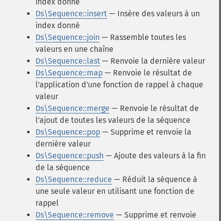
index donné
Ds\Sequence::insert
— Insère des valeurs à un
index donné
Ds\Sequence::join
— Rassemble toutes les
valeurs en une chaîne
Ds\Sequence::last
— Renvoie la dernière valeur
Ds\Sequence::map
— Renvoie le résultat de
l'application d'une fonction de rappel à chaque
valeur
Ds\Sequence::merge
— Renvoie le résultat de
l'ajout de toutes les valeurs de la séquence
Ds\Sequence::pop
— Supprime et renvoie la
dernière valeur
Ds\Sequence::push
— Ajoute des valeurs à la fin
de la séquence
Ds\Sequence::reduce
— Réduit la séquence à
une seule valeur en utilisant une fonction de
rappel
Ds\Sequence::remove
— Supprime et renvoie