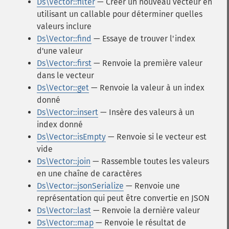
Ds\Vector::filter
— Créer un nouveau vecteur en
utilisant un callable pour déterminer quelles
valeurs inclure
Ds\Vector::find
— Essaye de trouver l'index
d'une valeur
Ds\Vector::first
— Renvoie la première valeur
dans le vecteur
Ds\Vector::get
— Renvoie la valeur à un index
donné
Ds\Vector::insert
— Insère des valeurs à un
index donné
Ds\Vector::isEmpty
— Renvoie si le vecteur est
vide
Ds\Vector::join
— Rassemble toutes les valeurs
en une chaîne de caractères
Ds\Vector::jsonSerialize
— Renvoie une
représentation qui peut être convertie en JSON
Ds\Vector::last
— Renvoie la dernière valeur
Ds\Vector::map
— Renvoie le résultat de