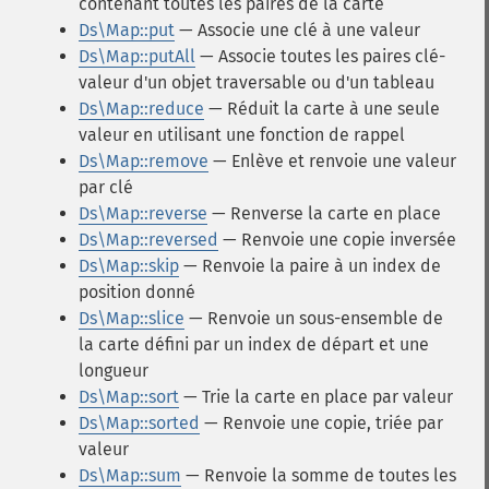
contenant toutes les paires de la carte
Ds\Map::put
— Associe une clé à une valeur
Ds\Map::putAll
— Associe toutes les paires clé-
valeur d'un objet traversable ou d'un tableau
Ds\Map::reduce
— Réduit la carte à une seule
valeur en utilisant une fonction de rappel
Ds\Map::remove
— Enlève et renvoie une valeur
par clé
Ds\Map::reverse
— Renverse la carte en place
Ds\Map::reversed
— Renvoie une copie inversée
Ds\Map::skip
— Renvoie la paire à un index de
position donné
Ds\Map::slice
— Renvoie un sous-ensemble de
la carte défini par un index de départ et une
longueur
Ds\Map::sort
— Trie la carte en place par valeur
Ds\Map::sorted
— Renvoie une copie, triée par
valeur
Ds\Map::sum
— Renvoie la somme de toutes les