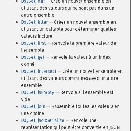
Ds\Set::diff
— Crée un nouvel ensemble en
utilisant des valeurs qui ne sont pas dans un
autre ensemble
Ds\Set::filter
— Créer un nouvel ensemble en
utilisant un callable pour déterminer quelles
valeurs inclure
Ds\Set::first
— Renvoie la première valeur de
l'ensemble
Ds\Set::get
— Renvoie la valeur à un index
donné
Ds\Set::intersect
— Crée un nouvel ensemble en
utilisant des valeurs communes avec un autre
ensemble
Ds\Set::isEmpty
— Renvoie si l'ensemble est
vide
Ds\Set::join
— Rassemble toutes les valeurs en
une chaîne
Ds\Set::jsonSerialize
— Renvoie une
représentation qui peut être convertie en JSON