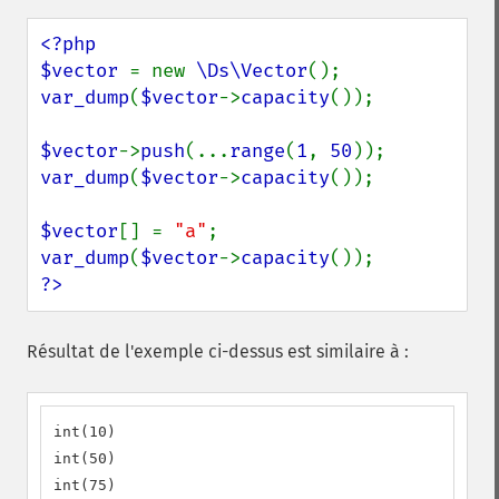
<?php

$vector 
= new 
\Ds\Vector
var_dump
(
$vector
->
capacity
());

$vector
->
push
(...
range
(
1
, 
50
var_dump
(
$vector
->
capacity
());

$vector
[] = 
"a"
var_dump
(
$vector
->
capacity
?>
Résultat de l'exemple ci-dessus est similaire à :
int(10)

int(50)

int(75)