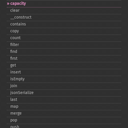
capacity
clear
_​_​construct
contains
copy
count
filter
find
first
get
insert
isEmpty
join
jsonSerialize
last
map
merge
pop
push