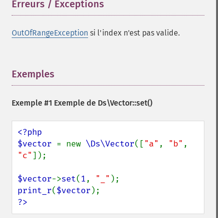
Erreurs / Exceptions
¶
OutOfRangeException
si l'index n'est pas valide.
Exemples
¶
Exemple #1 Exemple de
Ds\Vector::set()
<?php

$vector 
= new 
\Ds\Vector
([
"a"
, 
"b"
, 
"c"
]);

$vector
->
set
(
1
, 
"_"
print_r
(
$vector
?>