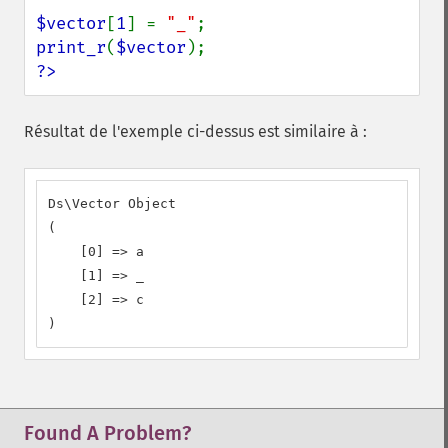
$vector
[
1
] = 
"_"
print_r
(
$vector
?>
Résultat de l'exemple ci-dessus est similaire à :
Ds\Vector Object

(

    [0] => a

    [1] => _

    [2] => c

)
Found A Problem?