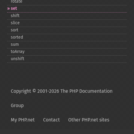
rotate
set
shift
slice
sort
sorted
sum
toArray
unshift
Copyright © 2001-2026 The PHP Documentation
Group
My PHP.net
Contact
Other PHP.net sites