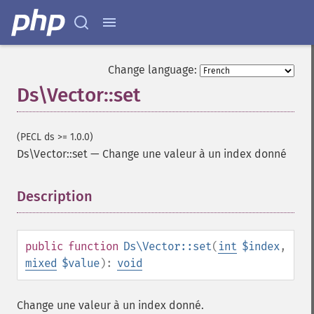
Change language:
Ds\Vector::set
(PECL ds >= 1.0.0)
Ds\Vector::set
—
Change une valeur à un index donné
Description
¶
public
function
Ds\Vector::set
(
int
$index
,
mixed
$value
):
void
Change une valeur à un index donné.