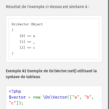
Résultat de l'exemple ci-dessus est similaire à :
Ds\Vector Object

(

    [0] => a

    [1] => _

    [2] => c

)
Exemple #2 Exemple de
Ds\Vector::set()
utilisant la
syntaxe de tableau
<?php

$vector 
= new 
\Ds\Vector
([
"a"
, 
"b"
, 
"c"
]);
