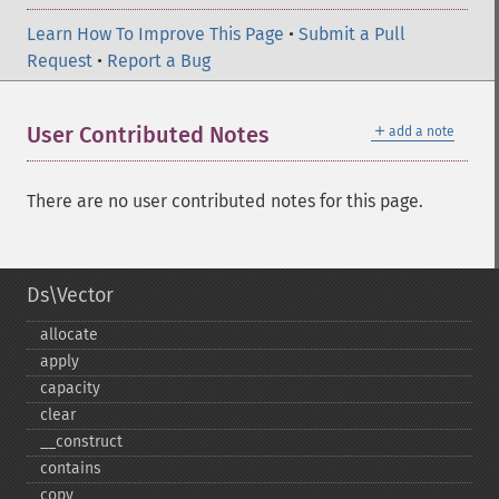
Learn How To Improve This Page
•
Submit a Pull
Request
•
Report a Bug
＋
User Contributed Notes
add a note
There are no user contributed notes for this page.
Ds\Vector
allocate
apply
capacity
clear
_​_​construct
contains
copy