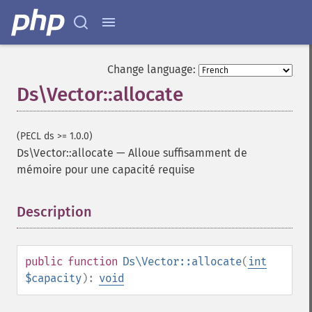
Change language:
Ds\Vector::allocate
(PECL ds >= 1.0.0)
Ds\Vector::allocate
—
Alloue suffisamment de
mémoire pour une capacité requise
Description
¶
public
function
Ds\Vector::allocate
(
int
$capacity
):
void