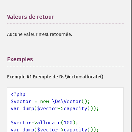
Valeurs de retour
¶
Aucune valeur n'est retournée.
Exemples
¶
Exemple #1 Exemple de
Ds\Vector::allocate()
<?php

$vector 
= new 
\Ds\Vector
var_dump
(
$vector
->
capacity
());

$vector
->
allocate
(
100
var_dump
(
$vector
->
capacity