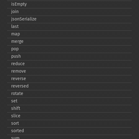
isEmpty
join
jsonSerialize
last
map
merge
pop
push
reduce
remove
reverse
reversed
rotate
set
shift
slice
sort
sorted
sum