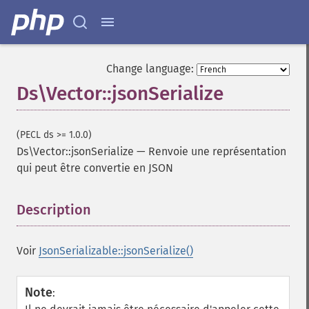
Change language:
Ds\Vector::jsonSerialize
(PECL ds >= 1.0.0)
Ds\Vector::jsonSerialize
—
Renvoie une représentation
qui peut être convertie en JSON
Description
¶
Voir
JsonSerializable::jsonSerialize()
Note
: