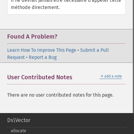
Il ne devrait jamais être nécessaire d'appeler cette
méthode directement.
Found A Problem?
Learn How To Improve This Page
•
Submit a Pull
Request
•
Report a Bug
＋
User Contributed Notes
add a note
There are no user contributed notes for this page.
Ds\Vector
allocate