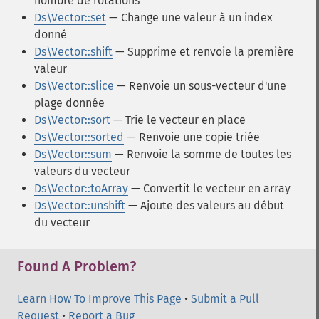
nombre de rotations
Ds\Vector::set
— Change une valeur à un index
donné
Ds\Vector::shift
— Supprime et renvoie la première
valeur
Ds\Vector::slice
— Renvoie un sous-vecteur d'une
plage donnée
Ds\Vector::sort
— Trie le vecteur en place
Ds\Vector::sorted
— Renvoie une copie triée
Ds\Vector::sum
— Renvoie la somme de toutes les
valeurs du vecteur
Ds\Vector::toArray
— Convertit le vecteur en array
Ds\Vector::unshift
— Ajoute des valeurs au début
du vecteur
Found A Problem?
Learn How To Improve This Page
•
Submit a Pull
Request
•
Report a Bug