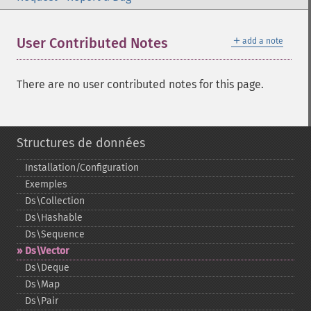
＋
User Contributed Notes
add a note
There are no user contributed notes for this page.
Structures de données
Installation/Configuration
Exemples
Ds\Collection
Ds\Hashable
Ds\Sequence
Ds\Vector
Ds\Deque
Ds\Map
Ds\Pair