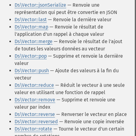
Ds\Vector::jsonSerialize
— Renvoie une
représentation qui peut être convertie en JSON
Ds\Vector::last
— Renvoie la dernière valeur
Ds\Vector::map
— Renvoie le résultat de
l'application d'un rappel à chaque valeur
Ds\Vector::merge
— Renvoie le résultat de l'ajout
de toutes les valeurs données au vecteur
Ds\Vector::pop
— Supprime et renvoie la dernière
valeur
Ds\Vector::push
— Ajoute des valeurs à la fin du
vecteur
Ds\Vector::reduce
— Réduit le vecteur à une seule
valeur en utilisant une fonction de rappel
Ds\Vector::remove
— Supprime et renvoie une
valeur par index
Ds\Vector::reverse
— Renverser le vecteur en place
Ds\Vector::reversed
— Renvoie une copie inversée
Ds\Vector::rotate
— Tourne le vecteur d'un certain