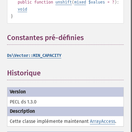
public
function
unshift
(
mixed
$values
= ?
):
void
}
Constantes pré-définies
¶
Ds\Vector::MIN_CAPACITY
Historique
PECL ds 1.3.0
Cette classe implémente maintenant
ArrayAccess
.