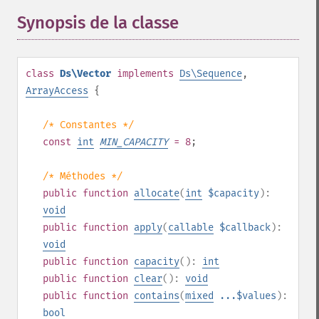
Synopsis de la classe
¶
class
Ds\Vector
implements
Ds\Sequence
,
ArrayAccess
{
/* Constantes */
const
int
MIN_CAPACITY
= 8
;
/* Méthodes */
public
function
allocate
(
int
$capacity
):
void
public
function
apply
(
callable
$callback
):
void
public
function
capacity
():
int
public
function
clear
():
void
public
function
contains
(
mixed
...$values
):
bool