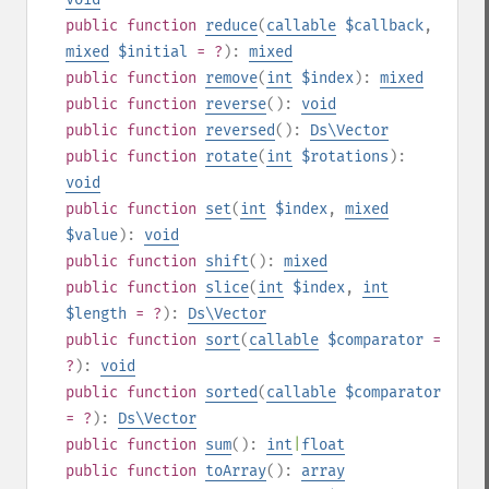
public
function
reduce
(
callable
$callback
,
mixed
$initial
= ?
):
mixed
public
function
remove
(
int
$index
):
mixed
public
function
reverse
():
void
public
function
reversed
():
Ds\Vector
public
function
rotate
(
int
$rotations
):
void
public
function
set
(
int
$index
,
mixed
$value
):
void
public
function
shift
():
mixed
public
function
slice
(
int
$index
,
int
$length
= ?
):
Ds\Vector
public
function
sort
(
callable
$comparator
=
?
):
void
public
function
sorted
(
callable
$comparator
= ?
):
Ds\Vector
public
function
sum
():
int
|
float
public
function
toArray
():
array