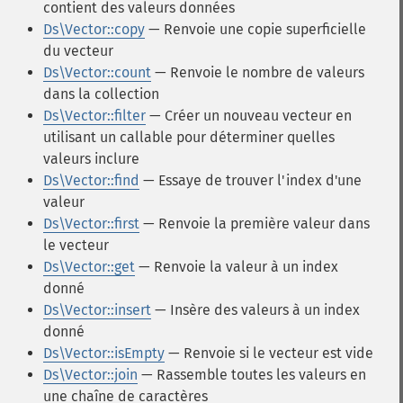
contient des valeurs données
Ds\Vector::copy
— Renvoie une copie superficielle
du vecteur
Ds\Vector::count
— Renvoie le nombre de valeurs
dans la collection
Ds\Vector::filter
— Créer un nouveau vecteur en
utilisant un callable pour déterminer quelles
valeurs inclure
Ds\Vector::find
— Essaye de trouver l'index d'une
valeur
Ds\Vector::first
— Renvoie la première valeur dans
le vecteur
Ds\Vector::get
— Renvoie la valeur à un index
donné
Ds\Vector::insert
— Insère des valeurs à un index
donné
Ds\Vector::isEmpty
— Renvoie si le vecteur est vide
Ds\Vector::join
— Rassemble toutes les valeurs en
une chaîne de caractères