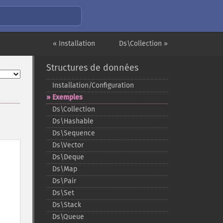
« Installation
Ds\Collection »
Structures de données
Installation/Configuration
Exemples
Ds\Collection
Ds\Hashable
Ds\Sequence
Ds\Vector
Ds\Deque
Ds\Map
Ds\Pair
Ds\Set
Ds\Stack
Ds\Queue