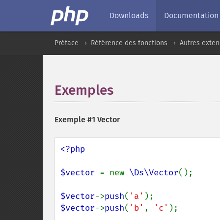
Downloads
Documentation
Préface
Référence des fonctions
Autres exten
Exemples
¶
Exemple #1 Vector
<?php

$vector 
= new 
\Ds\Vector
();

$vector
->
push
(
'a'
$vector
->
push
(
'b'
, 
'c'
);
