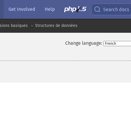
Get Involved
Help
Search docs
sions basiques
Structures de données
Change language: