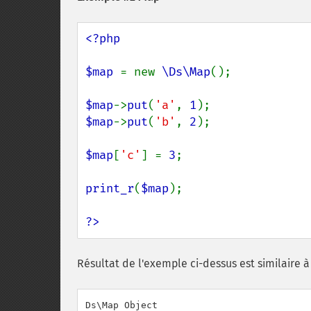
<?php

$map 
= new 
\Ds\Map
();

$map
->
put
(
'a'
, 
1
$map
->
put
(
'b'
, 
2
);

$map
[
'c'
] = 
3
;

print_r
(
$map
);

?>
Résultat de l'exemple ci-dessus est similaire à 
Ds\Map Object
