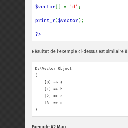
$vector
[] = 
'd'
;

print_r
(
$vector
);

?>
Résultat de l'exemple ci-dessus est similaire à 
Ds\Vector Object

(

    [0] => a

    [1] => b

    [2] => c

    [3] => d

Exemple #2 Map