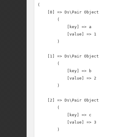
(

    [0] => Ds\Pair Object

        (

            [key] => a

            [value] => 1

        )

    [1] => Ds\Pair Object

        (

            [key] => b

            [value] => 2

        )

    [2] => Ds\Pair Object

        (

            [key] => c

            [value] => 3

        )
