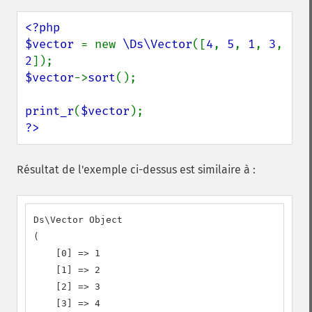
<?php

$vector 
= new 
\Ds\Vector
([
4
, 
5
, 
1
, 
3
, 
2
$vector
->
sort
();

print_r
(
$vector
?>
Résultat de l'exemple ci-dessus est similaire à :
Ds\Vector Object

(

    [0] => 1

    [1] => 2

    [2] => 3

    [3] => 4
