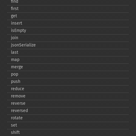
find
first
get
insert
isEmpty
join
jsonSerialize
last
map
merge
pop
push
reduce
remove
reverse
reversed
rotate
set
shift