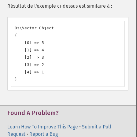
Résultat de l'exemple ci-dessus est similaire à :
Ds\Vector Object

(

    [0] => 5

    [1] => 4

    [2] => 3

    [3] => 2

    [4] => 1

)
Found A Problem?
Learn How To Improve This Page
•
Submit a Pull
Request
•
Report a Bug