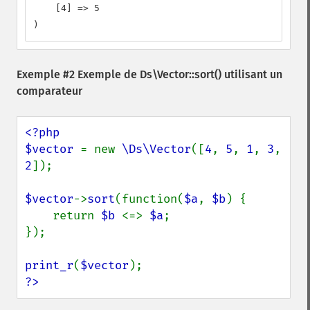
    [4] => 5

)
Exemple #2 Exemple de
Ds\Vector::sort()
utilisant un
comparateur
<?php

$vector 
= new 
\Ds\Vector
([
4
, 
5
, 
1
, 
3
, 
2
]);

$vector
->
sort
(function(
$a
, 
$b
) {

    return 
$b 
<=> 
$a
;

});

print_r
(
$vector
?>