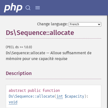
Change language:
Ds\Sequence::allocate
(PECL ds >= 1.0.0)
Ds\Sequence::allocate
—
Alloue suffisamment de
mémoire pour une capacité requise
Description
¶
abstract
public
function
Ds\Sequence::allocate
(
int
$capacity
):
void