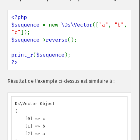
<?php

$sequence 
= new 
\Ds\Vector
([
"a"
, 
"b"
, 
"c"
$sequence
->
reverse
();

print_r
(
$sequence
?>
Résultat de l'exemple ci-dessus est similaire à :
Ds\Vector Object

(

    [0] => c

    [1] => b

    [2] => a
