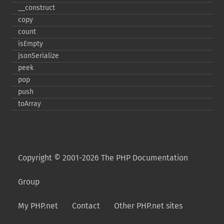
_​_​construct
copy
count
isEmpty
jsonSerialize
peek
pop
push
toArray
Copyright © 2001-2026 The PHP Documentation
Group
My PHP.net
Contact
Other PHP.net sites