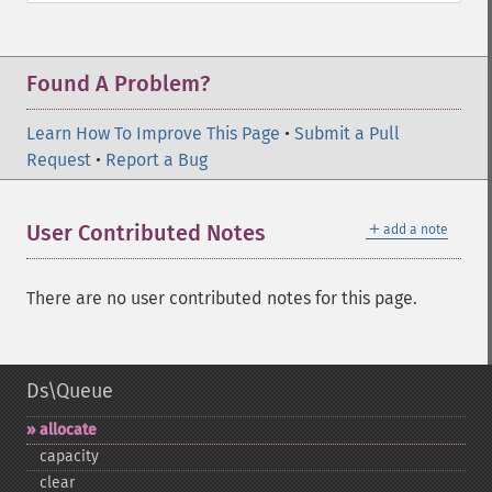
Found A Problem?
Learn How To Improve This Page
•
Submit a Pull
Request
•
Report a Bug
＋
User Contributed Notes
add a note
There are no user contributed notes for this page.
Ds\Queue
allocate
capacity
clear