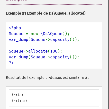
Exemple #1 Exemple de
Ds\Queue::allocate()
<?php

$queue 
= new 
\Ds\Queue
var_dump
(
$queue
->
capacity
());

$queue
->
allocate
(
100
var_dump
(
$queue
->
capacity
?>
Résultat de l'exemple ci-dessus est similaire à :
int(8)

int(128)