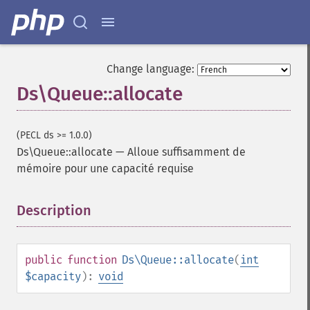
Change language:
Ds\Queue::allocate
(PECL ds >= 1.0.0)
Ds\Queue::allocate
—
Alloue suffisamment de
mémoire pour une capacité requise
Description
¶
public
function
Ds\Queue::allocate
(
int
$capacity
):
void