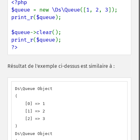
<?php

$queue 
= new 
\Ds\Queue
([
1
, 
2
, 
3
print_r
(
$queue
);

$queue
->
clear
print_r
(
$queue
?>
Résultat de l'exemple ci-dessus est similaire à :
Ds\Queue Object

(

    [0] => 1

    [1] => 2

    [2] => 3

)

Ds\Queue Object
