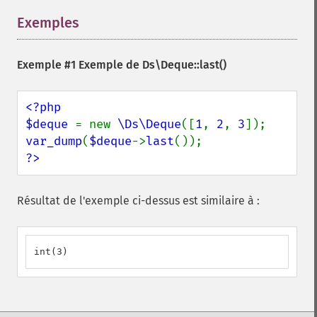
Exemples
¶
Exemple #1 Exemple de
Ds\Deque::last()
<?php

$deque 
= new 
\Ds\Deque
([
1
, 
2
, 
3
var_dump
(
$deque
->
last
?>
Résultat de l'exemple ci-dessus est similaire à :
int(3)