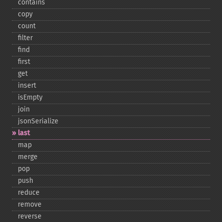
contains
copy
count
filter
find
first
get
insert
isEmpty
join
jsonSerialize
last
map
merge
pop
push
reduce
remove
reverse