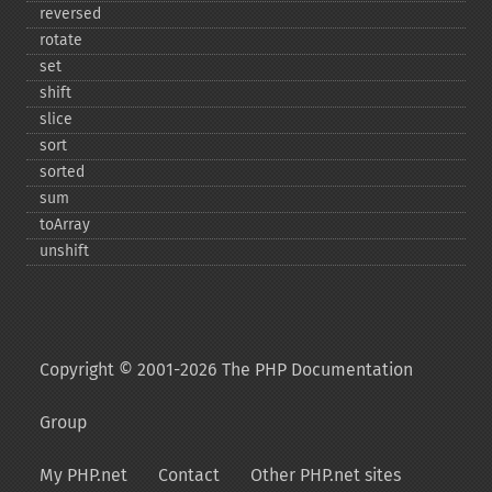
reversed
rotate
set
shift
slice
sort
sorted
sum
toArray
unshift
Copyright © 2001-2026 The PHP Documentation
Group
My PHP.net
Contact
Other PHP.net sites