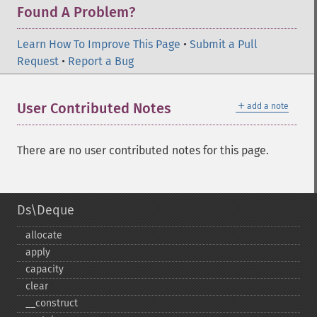
Found A Problem?
Learn How To Improve This Page
•
Submit a Pull
Request
•
Report a Bug
＋
User Contributed Notes
add a note
There are no user contributed notes for this page.
Ds\Deque
allocate
apply
capacity
clear
_​_​construct