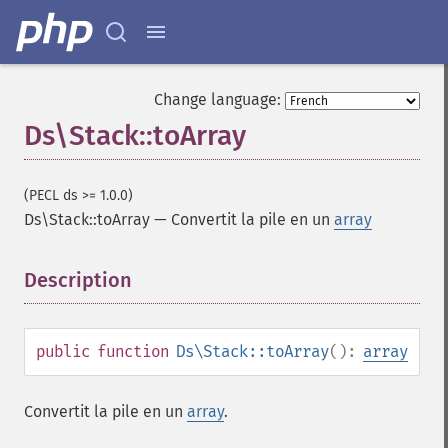
Change language:
Ds\Stack::toArray
(PECL ds >= 1.0.0)
Ds\Stack::toArray
—
Convertit la pile en un
array
Description
¶
public
function
Ds\Stack::toArray
():
array
Convertit la pile en un
array
.