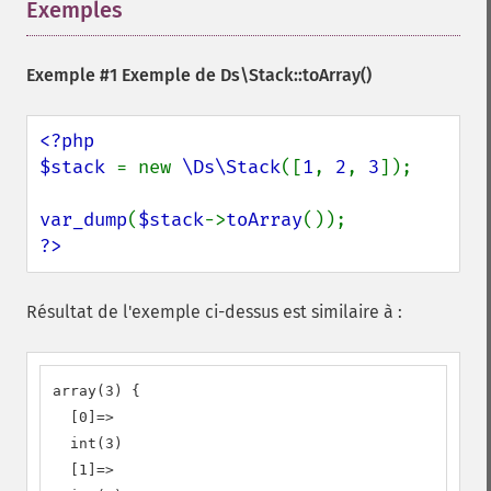
Exemples
¶
Exemple #1 Exemple de
Ds\Stack::toArray()
<?php

$stack 
= new 
\Ds\Stack
([
1
, 
2
, 
3
]);

var_dump
(
$stack
->
toArray
?>
Résultat de l'exemple ci-dessus est similaire à :
array(3) {

  [0]=>

  int(3)

  [1]=>
