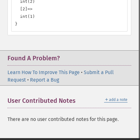
  int(2)

  [2]=>

  int(1)

}
Found A Problem?
Learn How To Improve This Page
•
Submit a Pull
Request
•
Report a Bug
＋
User Contributed Notes
add a note
There are no user contributed notes for this page.