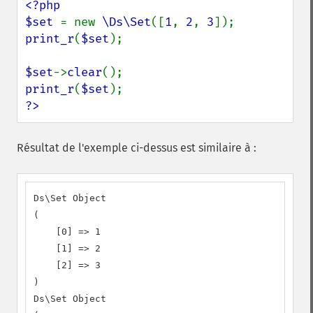
<?php

$set 
= new 
\Ds\Set
([
1
, 
2
, 
3
print_r
(
$set
);

$set
->
clear
print_r
(
$set
?>
Résultat de l'exemple ci-dessus est similaire à :
Ds\Set Object

(

    [0] => 1

    [1] => 2

    [2] => 3

)

Ds\Set Object
