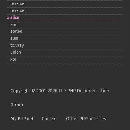
reverse
reversed
slice
sort
sorted
sum
toArray
union
xor
Copyright © 2001-2026 The PHP Documentation
Group
My PHP.net
Contact
Other PHP.net sites