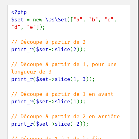
<?php

$set 
= new 
\Ds\Set
([
"a"
, 
"b"
, 
"c"
, 
"d"
, 
"e"
]);

print_r
(
$set
->
slice
(
2
));

// Découpe à partir de 1, pour une 
print_r
(
$set
->
slice
(
1
, 
3
));

print_r
(
$set
->
slice
(
1
));

print_r
(
$set
->
slice
(-
2
));
