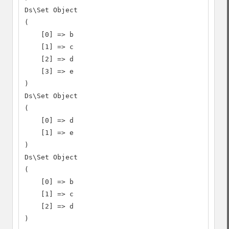
Ds\Set Object

(

    [0] => b

    [1] => c

    [2] => d

    [3] => e

)

Ds\Set Object

(

    [0] => d

    [1] => e

)

Ds\Set Object

(

    [0] => b

    [1] => c

    [2] => d

)