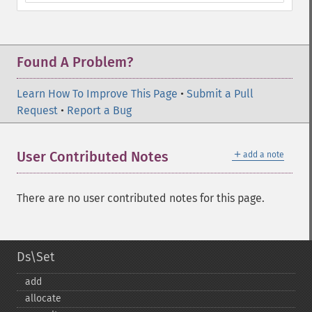
Found A Problem?
Learn How To Improve This Page
•
Submit a Pull
Request
•
Report a Bug
＋
User Contributed Notes
add a note
There are no user contributed notes for this page.
Ds\Set
add
allocate