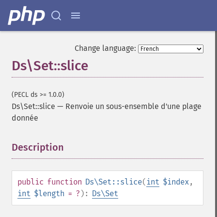
Change language:
Ds\Set::slice
(PECL ds >= 1.0.0)
Ds\Set::slice
—
Renvoie un sous-ensemble d'une plage
donnée
Description
¶
public
function
Ds\Set::slice
(
int
$index
,
int
$length
= ?
):
Ds\Set