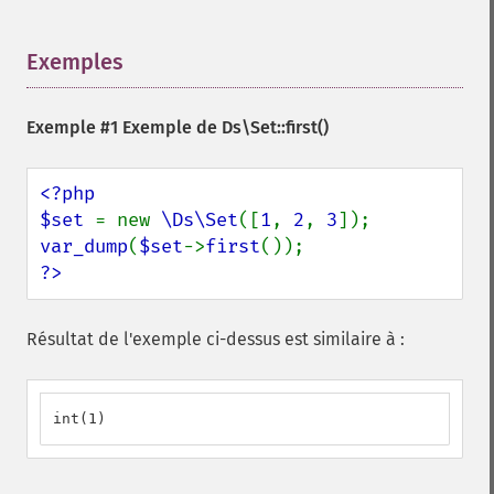
Exemples
¶
Exemple #1 Exemple de
Ds\Set::first()
<?php

$set 
= new 
\Ds\Set
([
1
, 
2
, 
3
var_dump
(
$set
->
first
?>
Résultat de l'exemple ci-dessus est similaire à :
int(1)