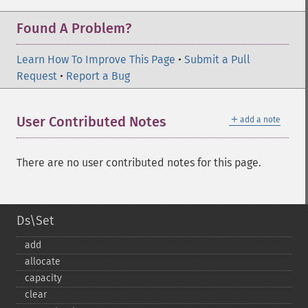
Found A Problem?
Learn How To Improve This Page
•
Submit a Pull
Request
•
Report a Bug
＋
User Contributed Notes
add a note
There are no user contributed notes for this page.
Ds\Set
add
allocate
capacity
clear