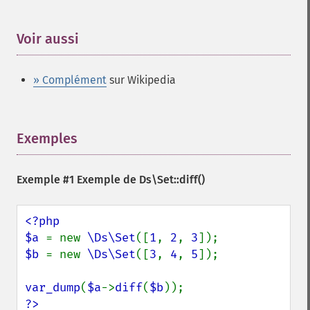
Voir aussi
¶
» Complément
sur Wikipedia
Exemples
¶
Exemple #1 Exemple de
Ds\Set::diff()
<?php

$a 
= new 
\Ds\Set
([
1
, 
2
, 
3
$b 
= new 
\Ds\Set
([
3
, 
4
, 
5
]);

var_dump
(
$a
->
diff
(
$b
?>