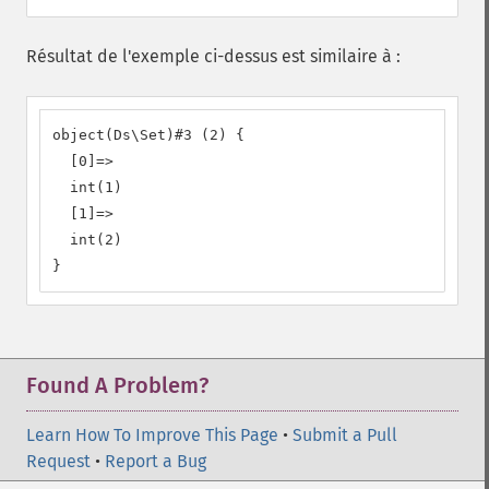
Résultat de l'exemple ci-dessus est similaire à :
object(Ds\Set)#3 (2) {

  [0]=>

  int(1)

  [1]=>

  int(2)

}
Found A Problem?
Learn How To Improve This Page
•
Submit a Pull
Request
•
Report a Bug