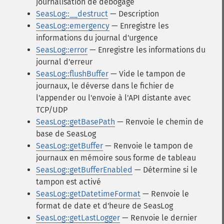
journalisation de débogage
SeasLog::__destruct
— Description
SeasLog::emergency
— Enregistre les
informations du journal d'urgence
SeasLog::error
— Enregistre les informations du
journal d'erreur
SeasLog::flushBuffer
— Vide le tampon de
journaux, le déverse dans le fichier de
l'appender ou l'envoie à l'API distante avec
TCP/UDP
SeasLog::getBasePath
— Renvoie le chemin de
base de SeasLog
SeasLog::getBuffer
— Renvoie le tampon de
journaux en mémoire sous forme de tableau
SeasLog::getBufferEnabled
— Détermine si le
tampon est activé
SeasLog::getDatetimeFormat
— Renvoie le
format de date et d'heure de SeasLog
SeasLog::getLastLogger
— Renvoie le dernier