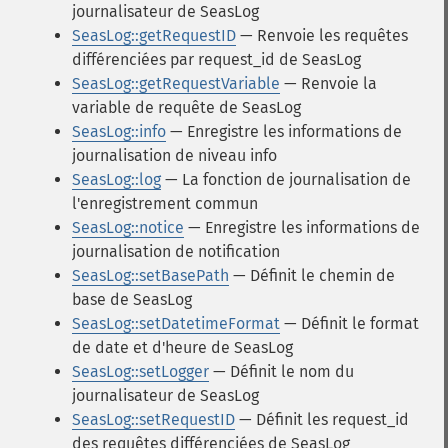
journalisateur de SeasLog
SeasLog::getRequestID
— Renvoie les requêtes
différenciées par request_id de SeasLog
SeasLog::getRequestVariable
— Renvoie la
variable de requête de SeasLog
SeasLog::info
— Enregistre les informations de
journalisation de niveau info
SeasLog::log
— La fonction de journalisation de
l'enregistrement commun
SeasLog::notice
— Enregistre les informations de
journalisation de notification
SeasLog::setBasePath
— Définit le chemin de
base de SeasLog
SeasLog::setDatetimeFormat
— Définit le format
de date et d'heure de SeasLog
SeasLog::setLogger
— Définit le nom du
journalisateur de SeasLog
SeasLog::setRequestID
— Définit les request_id
des requêtes différenciées de SeasLog