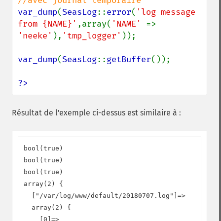
var_dump
(
SeasLog
::
error
(
'log message 
from {NAME}'
,array(
'NAME' 
=> 
'neeke'
),
'tmp_logger'
));

var_dump
(
SeasLog
::
getBuffer
());

?>
Résultat de l'exemple ci-dessus est similaire à :
bool(true)

bool(true)

bool(true)

array(2) {

  ["/var/log/www/default/20180707.log"]=>

  array(2) {

    [0]=>
