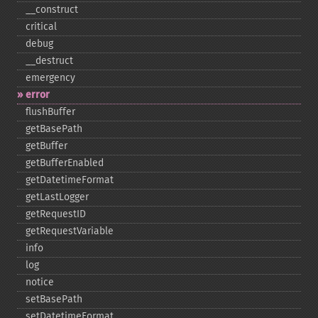
_​_​construct
critical
debug
_​_​destruct
emergency
error
flushBuffer
getBasePath
getBuffer
getBufferEnabled
getDatetimeFormat
getLastLogger
getRequestID
getRequestVariable
info
log
notice
setBasePath
setDatetimeFormat