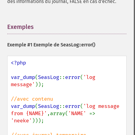
des informations du journal, FALSE en cas d'échec.
Exemples
¶
Exemple #1 Exemple de
SeasLog::error()
<?php

var_dump
(
SeasLog
::
error
(
'log 
message'
));

var_dump
(
SeasLog
::
error
(
'log message 
from {NAME}'
,array(
'NAME' 
=> 
'neeke'
)));
