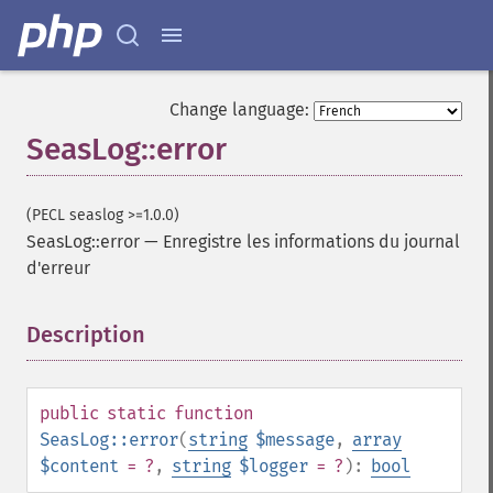
Change language:
SeasLog::error
(PECL seaslog >=1.0.0)
SeasLog::error
—
Enregistre les informations du journal
d'erreur
Description
¶
public
static
function
SeasLog::error
(
string
$message
,
array
$content
= ?
,
string
$logger
= ?
):
bool