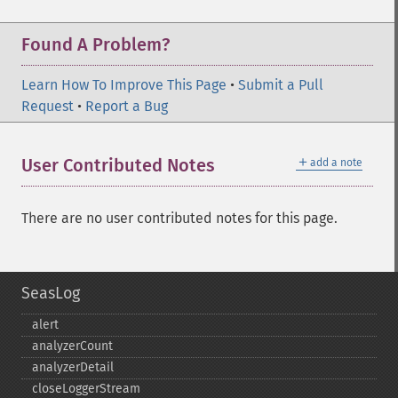
Found A Problem?
Learn How To Improve This Page
•
Submit a Pull
Request
•
Report a Bug
＋
User Contributed Notes
add a note
There are no user contributed notes for this page.
SeasLog
alert
analyzerCount
analyzerDetail
closeLoggerStream