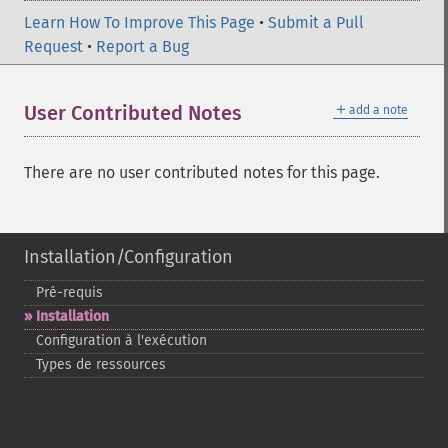
Learn How To Improve This Page
•
Submit a Pull
Request
•
Report a Bug
＋
User Contributed Notes
add a note
There are no user contributed notes for this page.
Installation/Configuration
Pré-​requis
Installation
Configuration à l'exécution
Types de ressources