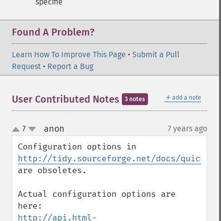
spécifié
Found A Problem?
Learn How To Improve This Page
•
Submit a Pull
Request
•
Report a Bug
＋
User Contributed Notes
add a note
3 notes
anon
7
7 years ago
¶
up
down
Configuration options in 
http://tidy.sourceforge.net/docs/quickref
are obsoletes.

Actual configuration options are 
http://api.html-