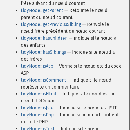
frère suivant du nœud courant
tidyNode::getParent
— Retourne le nœud
parent du nœud courant
tidyNode::getPreviousSibling
— Renvoie le
nœud frère précédent du nœud courant
tidyNode::hasChildren
— Indique si le nœud a
des enfants
tidyNode::hasSiblings
— Indique si le nœud a
des frères
tidyNode::isAsp
— Vérifie si le nœud est du code
ASP
tidyNode::isComment
— Indique si le nœud
représente un commentaire
tidyNode::isHtml
— Indique si le nœud est un
nœud d'élément
tidyNode::isJste
— Indique si ce nœud est JSTE
tidyNode::isPhp
— Indique si un nœud contient
du code PHP
tidyNode::isText
— Indique si le nœud