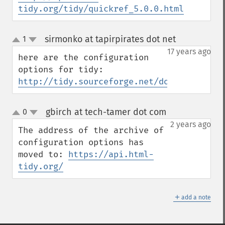
tidy.org/tidy/quickref_5.0.0.html
sirmonko at tapirpirates dot net
1
¶
up
down
17 years ago
here are the configuration 
http://tidy.sourceforge.net/docs/quickref
gbirch at tech-tamer dot com
0
¶
up
down
2 years ago
The address of the archive of 
configuration options has 
moved to: 
https://api.html-
tidy.org/
＋
add a note