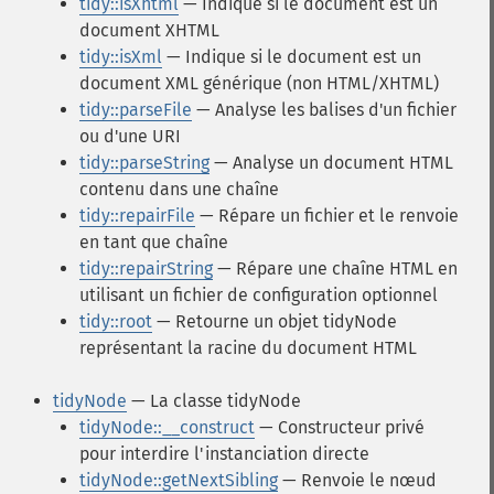
tidy::isXhtml
— Indique si le document est un
document XHTML
tidy::isXml
— Indique si le document est un
document XML générique (non HTML/XHTML)
tidy::parseFile
— Analyse les balises d'un fichier
ou d'une URI
tidy::parseString
— Analyse un document HTML
contenu dans une chaîne
tidy::repairFile
— Répare un fichier et le renvoie
en tant que chaîne
tidy::repairString
— Répare une chaîne HTML en
utilisant un fichier de configuration optionnel
tidy::root
— Retourne un objet tidyNode
représentant la racine du document HTML
tidyNode
— La classe tidyNode
tidyNode::__construct
— Constructeur privé
pour interdire l'instanciation directe
tidyNode::getNextSibling
— Renvoie le nœud