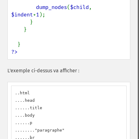
dump_nodes
(
$child
, 
$indent
+
1
);

      }

    }

?>
L'exemple ci-dessus va afficher :
..html

....head

......title

....body

......p

........"paragraphe"

......br