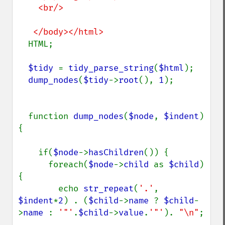
    <br/>

  HTML;

$tidy 
= 
tidy_parse_string
(
$html
);

dump_nodes
(
$tidy
->
root
(), 
1
);

  function 
dump_nodes
(
$node
, 
$indent
) 
{

    if(
$node
->
hasChildren
()) {

      foreach(
$node
->
child 
as 
$child
) 
{

        echo 
str_repeat
(
'.'
, 
$indent
*
2
) . (
$child
->
name 
? 
$child
-
>
name 
: 
'"'
.
$child
->
value
.
'"'
). 
"\n"
;
