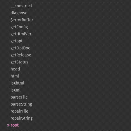
_​_​construct
diagnose
$errorBuffer
getConfig
getHtmlVer
getopt
getOptDoc
getRelease
getStatus
head
html
isXhtml
isXml
parseFile
parseString
repairFile
repairString
root