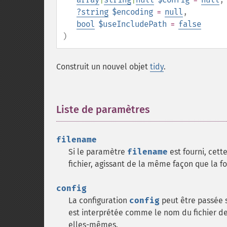
?
string
$encoding
=
null
,
bool
$useIncludePath
=
false
)
Construit un nouvel objet
tidy
.
Liste de paramètres
¶
filename
Si le paramètre
filename
est fourni, cette
fichier, agissant de la même façon que la f
config
La configuration
config
peut être passée
est interprétée comme le nom du fichier de 
elles-mêmes.