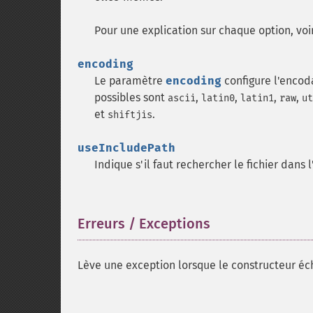
Pour une explication sur chaque option, voi
encoding
Le paramètre
encoding
configure l'encod
possibles sont
,
,
,
,
ascii
latin0
latin1
raw
ut
et
.
shiftjis
useIncludePath
Indique s'il faut rechercher le fichier dans l
Erreurs / Exceptions
¶
Lève une exception lorsque le constructeur éch