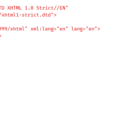
D XHTML 1.0 Strict//EN"

xhtml1-strict.dtd">

999/xhtml" xml:lang="en" lang="en">


