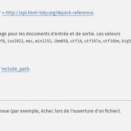
r
» http://api.html-tidy.org/#quick-reference
.
age pour les documents d'entrée et de sortie. Les valeurs
,
,
,
,
,
,
,
,
f8
iso2022
mac
win1252
ibm858
utf16
utf16le
utf16be
big5
'
include_path
.
oue (par exemple, échec lors de l'ouverture d'un fichier).