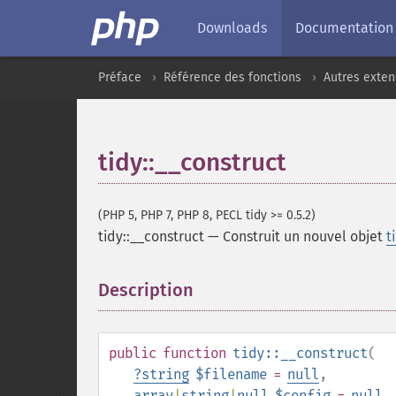
Downloads
Documentation
Préface
Référence des fonctions
Autres exten
tidy::__construct
(PHP 5, PHP 7, PHP 8, PECL tidy >= 0.5.2)
tidy::__construct
—
Construit un nouvel objet
t
Description
¶
public
function
tidy::__construct
(
?
string
$filename
=
null
,
array
|
string
|
null
$config
=
null
,