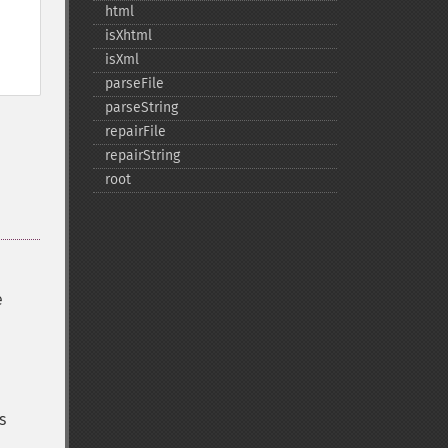
html
isXhtml
isXml
parseFile
parseString
repairFile
repairString
root
e
s