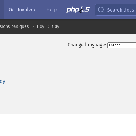
Get Involved
Help
Search docs
sions basiques
Tidy
tidy
Change language:
idy