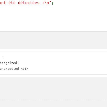
ont été détectées :\n"
;

:

ecognized!

unexpected <bt>