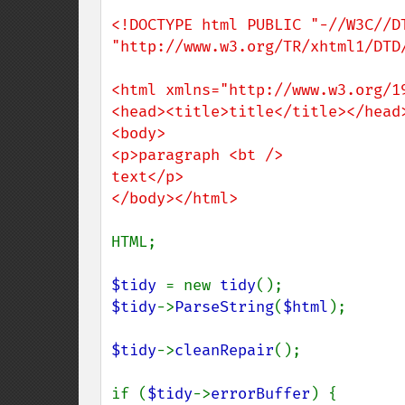
<!DOCTYPE html PUBLIC "-//W3C//DT
"http://www.w3.org/TR/xhtml1/DTD/
<html xmlns="http://www.w3.org/1
<head><title>title</title></head>
<body>

<p>paragraph <bt />

text</p>

</body></html>

HTML;

$tidy 
= new 
tidy
$tidy
->
ParseString
(
$html
);

$tidy
->
cleanRepair
();

if (
$tidy
->
errorBuffer
) {
