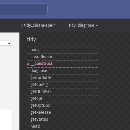
« tidy::cleanRepair
tidy::diagnose »
tidy
body
cleanRepair
_​_​construct
diagnose
$errorBuffer
getConfig
getHtmlVer
getopt
getOptDoc
getRelease
getStatus
head